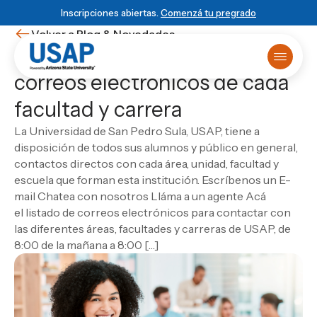
Inscripciones abiertas.
Comenzá tu pregrado
Volver a Blog & Novedades
Contactos USAP: listado de
correos electrónicos de cada
Oferta académica
facultad y carrera
Primer ingreso
¿Ya sabés que estudiar?
Matrículas online
HISTORIA USAP
POWERED BY ASU
BLOG & NOVEDADES
La Universidad de San Pedro Sula, USAP, tiene a
Primer Ingreso
Historia de USAP
Arizona State University
Blog
Sobre USAP
disposición de todos sus alumnos y público en general,
Traslado universitario
Educación STEM
Programa 4+1
Noticias
Powered by ASU
contactos directos con cada área, unidad, facultad y
Reuniones informativas
Liderazgo y normas
Vinculación Externa
Eventos
Blog & Novedades
ESCUELA
escuela que forman esta institución. Escríbenos un E-
Test de orientación
Cátedra Rafael Heliodoro Valle
Novedades
Escuela de Ciencias Informáticas
Matricula virtual
mail Chatea con nosotros Lláma a un agente Acá
Empezá
local
, graduate
DUX Escuela de Negocios y Gobierno en
Ver todas las entradas
Solicitá más información
Escuela de Ciencias de la Administración y los
Campus Virtual
el listado de correos electrónicos para contactar con
Honduras
global
Biblioteca
Negocios
las diferentes áreas, facultades y carreras de USAP, de
USAP Plus
VIDA USAP
Escuela de Ciencias Industriales
Novedad
Conocé el programa 4+1
8:00 de la mañana a 8:00 […]
DUX
Vida estudiantil
Las carreras más visionarias
Escuela de Mercadotecnia
Beneficios
Escuela de Diseño
Matricularme Ahora
Leer artículo
Calendario académico
Escuela de Turismo y Lenguas Extranjeras
Consultorio jurídico
Escuela de Ciencias Agronómicas