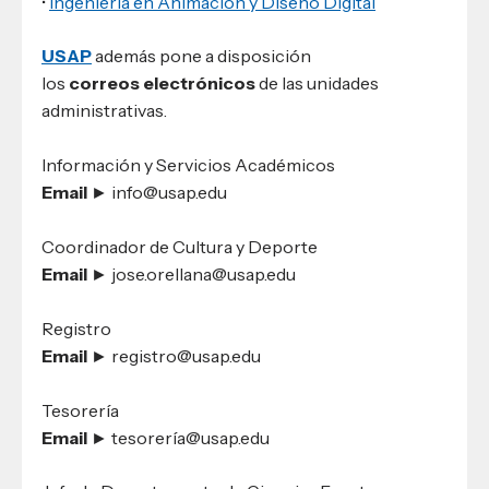
•
Ingeniería en Animación y Diseño Digital
USAP
además pone a disposición
los
correos
electrónicos
de las unidades
administrativas.
Información y Servicios Académicos
Email
► info@usap.edu
Coordinador de Cultura y Deporte
Email
► jose.orellana@usap.edu
Registro
Email
► registro@usap.edu
Tesorería
Email
► tesorería@usap.edu