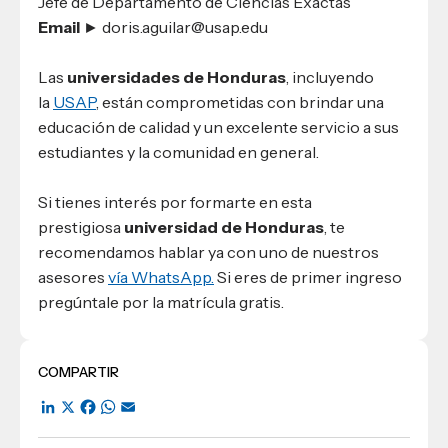
Jefe de Departamento de Ciencias Exactas
Email
► doris.aguilar@usap.edu
Las
universidades de Honduras
, incluyendo
la
USAP
, están comprometidas con brindar una
educación de calidad y un excelente servicio a sus
estudiantes y la comunidad en general.
Si tienes interés por formarte en esta
prestigiosa
universidad de Honduras
, te
recomendamos hablar ya con uno de nuestros
asesores
vía WhatsApp.
Si eres de primer ingreso
pregúntale por la matrícula gratis.
COMPARTIR
LinkedIn
X
Facebook
WhatsApp
Email