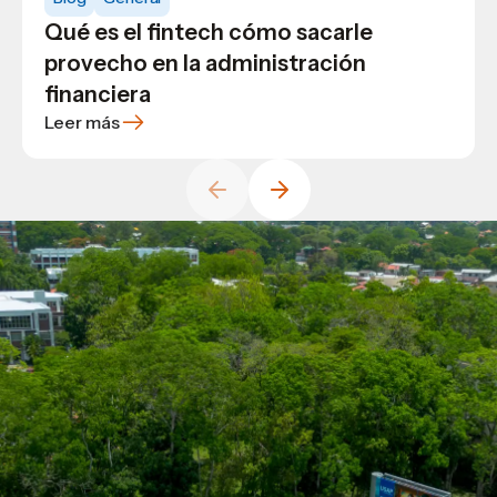
Esta es la carrera en la que aprenderás
6 carreras en tecnología que te
Qué es el fintech cómo sacarle
a desarrollar el talento humano
convertirán en un profesional
provecho en la administración
altamente demandado
financiera
Leer más
Leer más
Leer más