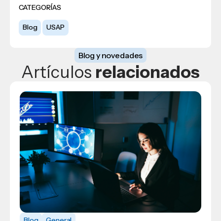
CATEGORÍAS
Blog
USAP
Blog y novedades
Artículos
relacionados
Blog
Blog
General
Opinión
Blog
General