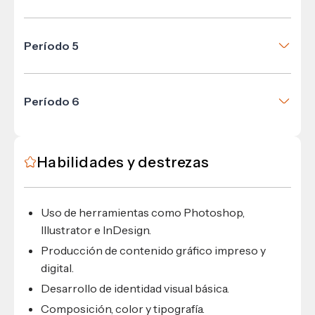
Tipografía
Administración
Fotografía Digital
Filosofía
Período 5
Geometría Descriptiva
Diseño e Imagen de Marca
Mercadotecnia
Diseño con Audio
Sociología
Período 6
Diseño Editorial Multimedia
Identidad Corporativa
Diseño Tridimensional I
Edición de Videos
Publicidad Digital
Habilidades y destrezas
Artes Gráficas
Diseño Web
Práctica Profesional Supervisada
Uso de herramientas como Photoshop,
Illustrator e InDesign.
Producción de contenido gráfico impreso y
digital.
Desarrollo de identidad visual básica.
Composición, color y tipografía.