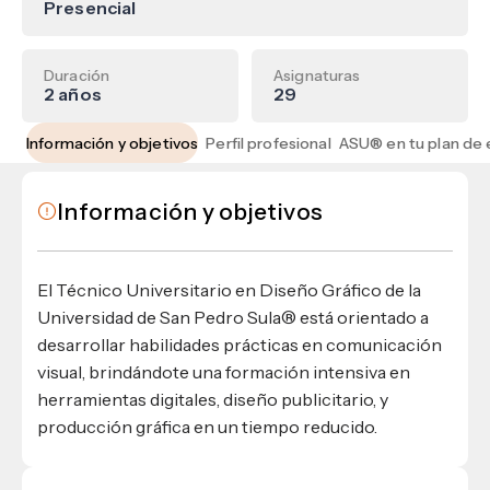
Materiales para alumnos
Escuela de Derecho
Presencial
Datos de contacto
Escuela de Ciencias de la Comunicación
EXCELENCIA USAP
admisiones@usap.edu
Experiencias de alumnos
Lifelong Learning University
Escuela de Ciencias de la Salud
+504 2561-8727
internacionales
Duración
Asignaturas
Responsabilidad social y sostenibilidad
Escuela de Arquitectura
Ave. Circunvalación, San Pedro Sula,
2 años
29
Evento
Empleabilidad
Ver toda la oferta académica
Honduras, C.A.
Conocé experiencias
USAP integra RediEShn
¿Que es USAP+?
Información y objetivos
Perfil profesional
Escuela de
Negocios
RECURSOS
Leer artículo
Ayuda en línea
Conocé DUX
Información y objetivos
Guía de Servicios Académicos y Administrativos
Manual M365
Manual Moddle
El Técnico Universitario en Diseño Gráfico de la
Normas Académicas
Universidad de San Pedro Sula® está orientado a
desarrollar habilidades prácticas en comunicación
visual, brindándote una formación intensiva en
herramientas digitales, diseño publicitario, y
producción gráfica en un tiempo reducido.