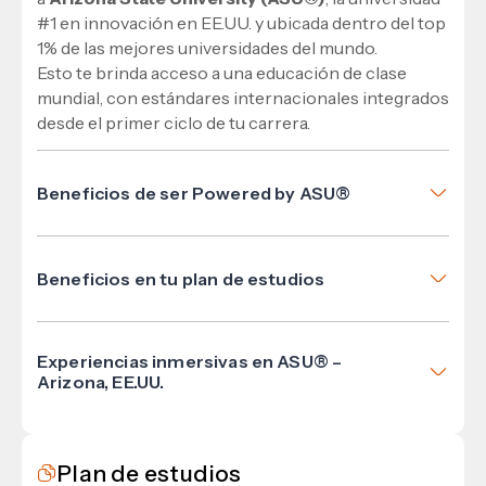
#1 en innovación en EE.UU. y ubicada dentro del top
1% de las mejores universidades del mundo.
Esto te brinda acceso a una educación de clase
mundial, con estándares internacionales integrados
desde el primer ciclo de tu carrera.
Beneficios de ser Powered by ASU®
Formación con estándares internacionales.
Certificaciones globales.
Beneficios en tu plan de estudios
Oportunidades académicas en Estados Unidos.
ASU Content®: Cursos con casos reales,
Red profesional internacional.
proyectos aplicados y materiales académicos
Mayor empleabilidad y competitividad.
Experiencias inmersivas en ASU® –
oficiales desarrollados por ASU®.
Arizona, EE.UU.
ASU Certificates®: Certificaciones
Explora la innovación, la cultura y el futuro del
internacionales como el Certificate of Innovation
aprendizaje en un viaje académico a ASU® que
y
conecta tu formación con una red verdaderamente
Plan de estudios
Advanced Skill Certificates que validan