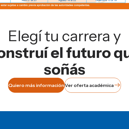
Elegí tu carrera y
onstruí el futuro q
soñás
Quiero más información
Ver oferta académica