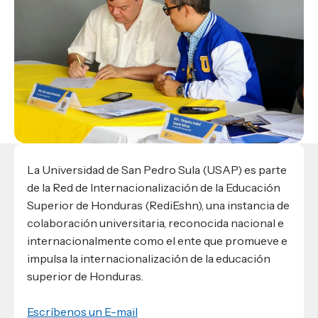
Materiales para alumnos
Escuela de Derecho
Datos de contacto
Escuela de Ciencias de la Comunicación
EXCELENCIA USAP
admisiones@usap.edu
Experiencias de alumnos
Lifelong Learning University
Escuela de Ciencias de la Salud
+504 2561-8727
internacionales
Responsabilidad social y sostenibilidad
Escuela de Arquitectura
Ave. Circunvalación, San Pedro Sula,
Evento
Empleabilidad
Ver toda la oferta académica
Honduras, C.A.
Conocé experiencias
USAP integra RediEShn
¿Que es USAP+?
Escuela de
Negocios
RECURSOS
Leer artículo
Ayuda en línea
Conocé DUX
Guía de Servicios Académicos y Administrativos
La Universidad de San Pedro Sula (USAP) es parte
Manual M365
Manual Moddle
de la Red de Internacionalización de la Educación
Normas Académicas
Superior de Honduras (RediEshn), una instancia de
colaboración universitaria, reconocida nacional e
internacionalmente como el ente que promueve e
impulsa la internacionalización de la educación
superior de Honduras.
Escríbenos un E-mail