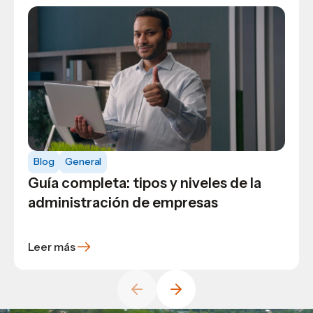
Blog
Blog
General
Guía completa: tipos y niveles de la
¿Cuánto se paga de matrícula en cada
Blog
Programas
administración de empresas
universidad de Honduras?
Carreras más demandadas del
marketing digital
Leer más
Leer más
Leer más