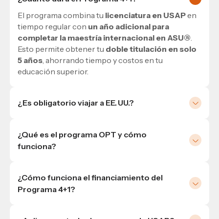
El programa combina tu
licenciatura en USAP
en
tiempo regular con
un año adicional para
completar la maestría internacional en ASU®
.
Esto permite obtener tu
doble titulación en solo
5 años
, ahorrando tiempo y costos en tu
educación superior.
¿Es obligatorio viajar a EE. UU.?
No. Podés completar tu maestría
online desde
Honduras
o de forma presencial en Arizona, según
¿Qué es el programa OPT y cómo
tus necesidades. La decisión sobre la modalidad se
funciona?
puede tomar durante tu
último año de
El
Optional Practical Training (OPT)
es un
licenciatura en USAP
, garantizando flexibilidad
permiso que permite
trabajar legalmente en
académica y profesional.
¿Cómo funciona el financiamiento del
EE. UU. de 1 a 3 años
tras finalizar tu maestría
Programa 4+1?
presencial en ASU®. Esto brinda
experiencia
El programa ofrece
opciones de financiamiento
profesional internacional
y fortalece tu
perfil
flexibles
, sin necesidad de
fiador, garantías ni
laboral global.