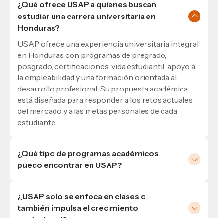
¿Qué ofrece USAP a quienes buscan
estudiar una carrera universitaria en
Honduras?
USAP ofrece una experiencia universitaria integral
en Honduras con programas de pregrado,
posgrado, certificaciones, vida estudiantil, apoyo a
la empleabilidad y una formación orientada al
desarrollo profesional. Su propuesta académica
está diseñada para responder a los retos actuales
del mercado y a las metas personales de cada
estudiante.
¿Qué tipo de programas académicos
puedo encontrar en USAP?
En USAP podés encontrar carreras universitarias,
programas de posgrado, certificaciones, cursos y
¿USAP solo se enfoca en clases o
opciones de formación complementaria. Esto
también impulsa el crecimiento
permite que cada estudiante construya una ruta