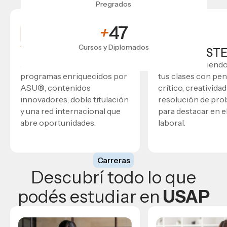
Pregrados
+
47
Cursos y Diplomados
Powered by ASU®
Enfoque ST
Estudia con estándar global:
Aprende haciendo
programas enriquecidos por
tus clases con pe
ASU®, contenidos
crítico, creatividad
innovadores, doble titulación
resolución de pro
y una red internacional que
para destacar en 
abre oportunidades.
laboral.
Carreras
Descubrí todo lo que
podés estudiar en
USAP