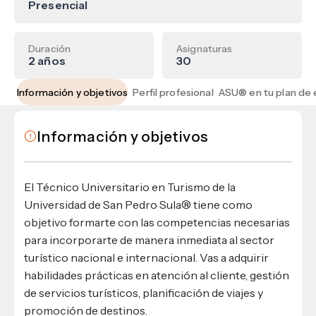
Materiales para alumnos
Escuela de Derecho
Presencial
Datos de contacto
Escuela de Ciencias de la Comunicación
EXCELENCIA USAP
admisiones@usap.edu
Experiencias de alumnos
Lifelong Learning University
Escuela de Ciencias de la Salud
+504 2561-8727
internacionales
Duración
Asignaturas
Responsabilidad social y sostenibilidad
Escuela de Arquitectura
Ave. Circunvalación, San Pedro Sula,
2 años
30
Evento
Empleabilidad
Ver toda la oferta académica
Honduras, C.A.
Conocé experiencias
USAP integra RediEShn
¿Que es USAP+?
Información y objetivos
Perfil profesional
Escuela de
Negocios
RECURSOS
Leer artículo
Ayuda en línea
Conocé DUX
Información y objetivos
Guía de Servicios Académicos y Administrativos
Manual M365
Manual Moddle
El Técnico Universitario en Turismo de la
Normas Académicas
Universidad de San Pedro Sula® tiene como
objetivo formarte con las competencias necesarias
para incorporarte de manera inmediata al sector
turístico nacional e internacional. Vas a adquirir
habilidades prácticas en atención al cliente, gestión
de servicios turísticos, planificación de viajes y
promoción de destinos.