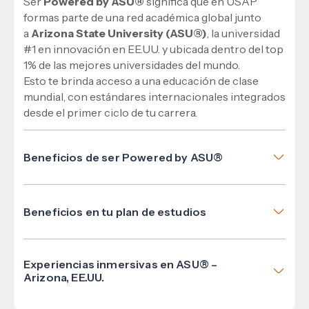
Ser
Powered by ASU®
significa que en USAP
formas parte de una red académica global junto
a
Arizona State University (ASU®)
, la universidad
#1 en innovación en EE.UU. y ubicada dentro del top
1% de las mejores universidades del mundo.
Esto te brinda acceso a una educación de clase
mundial, con estándares internacionales integrados
desde el primer ciclo de tu carrera.
Beneficios de ser Powered by ASU®
Formación con estándares internacionales.
Certificaciones globales.
Beneficios en tu plan de estudios
Oportunidades académicas en Estados Unidos.
ASU Content®: Cursos con casos reales,
Red profesional internacional.
proyectos aplicados y materiales académicos
Mayor empleabilidad y competitividad.
Experiencias inmersivas en ASU® –
oficiales desarrollados por ASU®.
Arizona, EE.UU.
ASU Certificates®: Certificaciones
Explora la innovación, la cultura y el futuro del
internacionales como el Certificate of Innovation