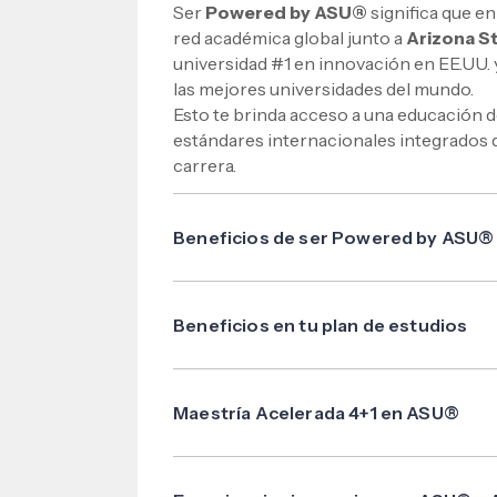
Ser
Powered by ASU®
significa que e
red académica global junto a
Arizona S
universidad #1 en innovación en EE.UU. 
las mejores universidades del mundo.
Esto te brinda acceso a una educación d
estándares internacionales integrados d
carrera.
Beneficios de ser Powered by ASU®
Formación con estándares internacio
Certificaciones globales.
Beneficios en tu plan de estudios
Oportunidades académicas en Estado
ASU Content®: Cursos con casos real
Red profesional internacional.
materiales académicos oficiales desa
Mayor empleabilidad y competitividad
Maestría Acelerada 4+1 en ASU®
ASU Certificates®: Certificaciones i
Certificate of Innovation y
Dos carreras: Completa 4 años en USAP
Advanced Skill Certificates que valid
para obtener dos títulos