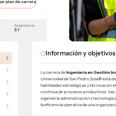
ar plan de carrera
umnos
bilidad
s
 Sula, Honduras, C.A.
ios
Asignaturas
s
EShn
57
Administrativos
Información y objetivos
La carrera de
Ingeniería en Gestión In
Universidad de San Pedro Sula® está di
habilidades estratégicas y técnicas en e
continua de procesos productivos. Vas
ingeniería, administración y tecnología
la eficiencia operativa de una organizaci