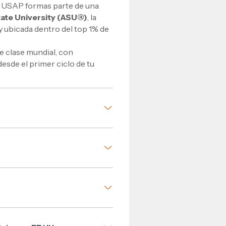
n USAP formas parte de una
tate University (ASU®)
, la
y ubicada dentro del top 1% de
e clase mundial, con
esde el primer ciclo de tu
nales.
s Unidos.
es, proyectos aplicados y
rrollados por ASU®.
.
nternacionales como el
 y tu último año en ASU®
an competencias globales.