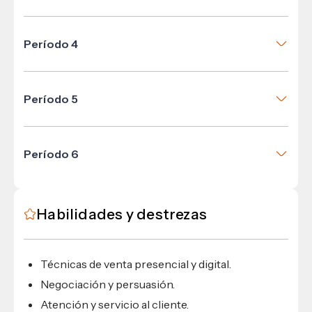
Métodos y Técnicas de Investigación
Psicología
Aspectos Legales en las Organizaciones
Mercadotecnia I
Período 4
Contabilidad General
Investigación de Mercados
Comportamiento del Consumidor
Ética y Responsabilidad Social
Mercadotecnia II
Período 5
Introducción a la Publicidad
Canales de Distribución
Administración de Ventas
Estrategias y Tácticas de Ventas
Período 6
Práctica Profesional Supervisada
Promoción de Ventas y Merchandising
Habilidades y destrezas
Mercadotecnia de Servicios
Técnicas de venta presencial y digital.
Negociación y persuasión.
Atención y servicio al cliente.