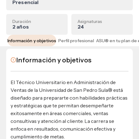
Materiales para alumnos
Escuela de Derecho
Presencial
Datos de contacto
Escuela de Ciencias de la Comunicación
EXCELENCIA USAP
admisiones@usap.edu
Experiencias de alumnos
Lifelong Learning University
Escuela de Ciencias de la Salud
+504 2561-8727
internacionales
Duración
Asignaturas
Responsabilidad social y sostenibilidad
Escuela de Arquitectura
Ave. Circunvalación, San Pedro Sula,
2 años
24
Evento
Empleabilidad
Ver toda la oferta académica
Honduras, C.A.
Conocé experiencias
USAP integra RediEShn
¿Que es USAP+?
Información y objetivos
Perfil profesional
Escuela de
Negocios
RECURSOS
Leer artículo
Ayuda en línea
Conocé DUX
Información y objetivos
Guía de Servicios Académicos y Administrativos
Manual M365
Manual Moddle
El Técnico Universitario en Administración de
Normas Académicas
Ventas de la Universidad de San Pedro Sula® está
diseñado para prepararte con habilidades prácticas
y estratégicas que te permitan desempeñarte
exitosamente en áreas comerciales, ventas
consultivas y atención al cliente. La carrera se
enfoca en resultados, comunicación efectiva y
cumplimiento de metas.