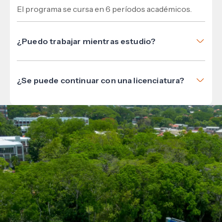
El programa se cursa en 6 períodos académicos.
¿Puedo trabajar mientras estudio?
Sí. El plan está diseñado para que puedas aplicar lo
aprendido desde los primeros
¿Se puede continuar con una licenciatura?
períodos.
Sí. Este técnico puede ser base para continuar
estudios en áreas como Mercadotecnia o
Administración.