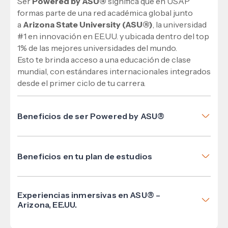
Ser
Powered by ASU®
significa que en USAP
formas parte de una red académica global junto
a
Arizona State University (ASU®)
, la universidad
#1 en innovación en EE.UU. y ubicada dentro del top
1% de las mejores universidades del mundo.
Esto te brinda acceso a una educación de clase
mundial, con estándares internacionales integrados
desde el primer ciclo de tu carrera.
Beneficios de ser Powered by ASU®
Formación con estándares internacionales.
Certificaciones globales.
Beneficios en tu plan de estudios
Oportunidades académicas en Estados Unidos.
ASU Content®: Cursos con casos reales,
Red profesional internacional.
proyectos aplicados y materiales académicos
Mayor empleabilidad y competitividad.
Experiencias inmersivas en ASU® –
oficiales desarrollados por ASU®.
Arizona, EE.UU.
ASU Certificates®: Certificaciones
Explora la innovación, la cultura y el futuro del
internacionales como el Certificate of Innovation