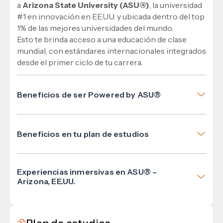
a
Arizona State University (ASU®)
, la universidad
#1 en innovación en EE.UU. y ubicada dentro del top
1% de las mejores universidades del mundo.
Esto te brinda acceso a una educación de clase
mundial, con estándares internacionales integrados
desde el primer ciclo de tu carrera.
Beneficios de ser Powered by ASU®
Formación con estándares internacionales.
Certificaciones globales.
Beneficios en tu plan de estudios
Oportunidades académicas en Estados Unidos.
ASU Content®: Cursos con casos reales,
Red profesional internacional.
proyectos aplicados y materiales académicos
Mayor empleabilidad y competitividad.
Experiencias inmersivas en ASU® –
oficiales desarrollados por ASU®.
Arizona, EE.UU.
ASU Certificates®: Certificaciones
Explora la innovación, la cultura y el futuro del
internacionales como el Certificate of Innovation
aprendizaje en un viaje académico a ASU® que
y
conecta tu formación con una red verdaderamente