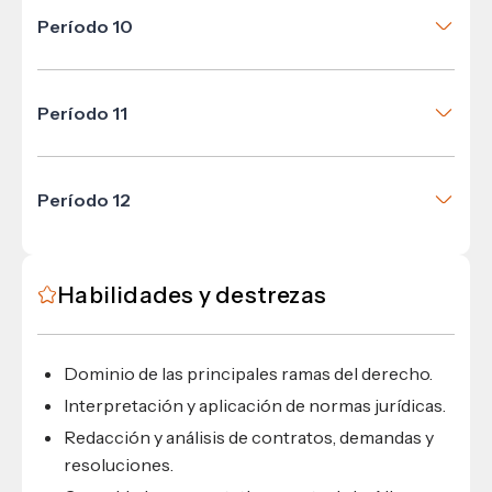
Derecho Agrario
Derecho Laboral II
Período 10
Derecho Notarial II
Electiva II de Formación General
Derecho Mercantil III (Obligaciones)
Derecho Procesal Administrativo
Electiva I de Formación General
Período 11
Derecho Registral
Métodos Alternos de Solución de Conflictos
Práctica Procesal Laboral (Clínica)
Procedimientos Mercantiles (Clínica)
Período 12
Filosofía del Derecho
Redacción y Oratoria Jurídica (Taller)
Ética Profesional
Electiva III de Formación Específica
Habilidades y destrezas
Dominio de las principales ramas del derecho.
Interpretación y aplicación de normas jurídicas.
Redacción y análisis de contratos, demandas y
resoluciones.