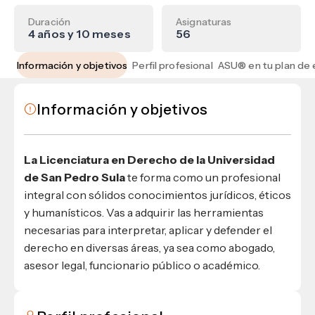
Materiales para alumnos
Escuela de Derecho
Datos de contacto
Escuela de Ciencias de la Comunicación
EXCELENCIA USAP
admisiones@usap.edu
Duración
Asignaturas
Experiencias de alumnos
4 años y 10 meses
56
Lifelong Learning University
Escuela de Ciencias de la Salud
+504 2561-8727
internacionales
Responsabilidad social y sostenibilidad
Escuela de Arquitectura
Ave. Circunvalación, San Pedro Sula,
Evento
Información y objetivos
Perfil profesional
Empleabilidad
Ver toda la oferta académica
Honduras, C.A.
Conocé experiencias
USAP integra RediEShn
¿Que es USAP+?
Escuela de
Negocios
RECURSOS
Información y objetivos
Leer artículo
Ayuda en línea
Conocé DUX
Guía de Servicios Académicos y Administrativos
La Licenciatura en Derecho de la Universidad
Manual M365
de San Pedro Sula
te forma como un profesional
Manual Moddle
integral con sólidos conocimientos jurídicos, éticos
Normas Académicas
y humanísticos. Vas a adquirir las herramientas
necesarias para interpretar, aplicar y defender el
derecho en diversas áreas, ya sea como abogado,
asesor legal, funcionario público o académico.