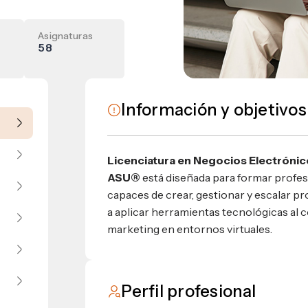
umnos
bilidad
Asignaturas
s
58
 Sula, Honduras, C.A.
ios
s
EShn
Información y objetivos
Administrativos
Licenciatura en Negocios Electróni
ASU®
está diseñada para formar profes
capaces de crear, gestionar y escalar p
a aplicar herramientas tecnológicas al c
marketing en entornos virtuales.
Perfil profesional