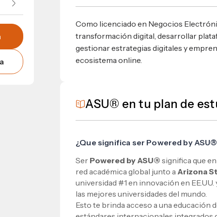
Como licenciado en Negocios Electrónicos
transformación digital, desarrollar pl
n
gestionar estrategias digitales y empre
ecosistema online.
a
ASU® en tu plan de est
¿Que significa ser Powered by ASU
Ser
Powered by ASU®
significa que e
red académica global junto a
Arizona S
universidad #1 en innovación en EE.UU. 
las mejores universidades del mundo.
Esto te brinda acceso a una educación d
estándares internacionales integrados d