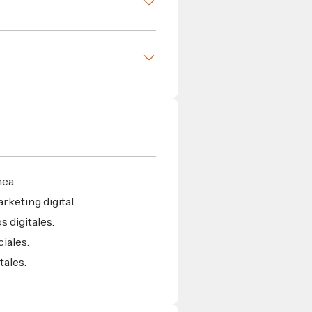
nes
s
nea.
keting digital.
s digitales.
iales.
ales.