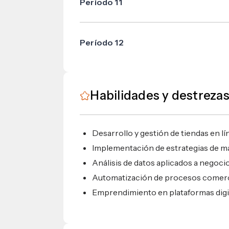
Período 11
Taller de Emprendedores I
Aspectos Legales en las Organizacio
Electiva III de Formación General
Taller de Emprendedores II
Período 12
Electiva I de Orientación Profesional
Seminario de Graduación
Electiva II de Orientación Profesional
Práctica Profesional Supervisada
Habilidades y destreza
Desarrollo y gestión de tiendas en lí
Implementación de estrategias de mar
Análisis de datos aplicados a negocio
Automatización de procesos comerc
Emprendimiento en plataformas digit