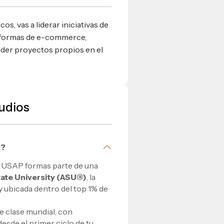
, vas a liderar iniciativas de
ataformas de e-commerce,
nder proyectos propios en el
udios
®?
n USAP formas parte de una
tate University (ASU®)
, la
y ubicada dentro del top 1% de
e clase mundial, con
esde el primer ciclo de tu