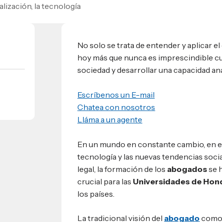
lización, la tecnología
umnos
bilidad
s
 Sula, Honduras, C.A.
ios
No solo se trata de entender y aplicar e
s
EShn
hoy más que nunca es imprescindible cult
sociedad y desarrollar una capacidad ana
Administrativos
Escríbenos un E-mail
Chatea con nosotros
Lláma a un agente
En un mundo en constante cambio, en el q
tecnología y las nuevas tendencias soci
legal, la formación de los
abogados
se 
crucial para las
Universidades de Hon
los países.
La tradicional visión del
abogado
como 