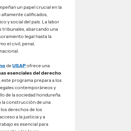
peñan un papel crucial en la
altamente calificados,
co y social del país. La labor
os tribunales, abarcando una
soramiento legal hasta la
 el civil, penal,
rnacional.
cho
de
USAP
ofrece una
inas esenciales del derecho
.
a, este programa prepara a los
s legales contemporáneos y
llo de la sociedad hondureña.
n la construcción de una
 los derechos de los
cceso a la justicia y a
trabajo es esencial para