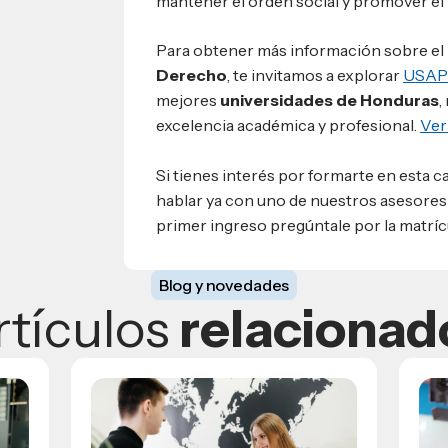
mantener el orden social y promover el r
Para obtener más información sobre e
Derecho
, te invitamos a explorar
USA
mejores
universidades de Honduras
,
excelencia académica y profesional.
Ver 
Si tienes interés por formarte en esta
hablar ya con uno de nuestros asesore
primer ingreso pregúntale por la matrícu
Blog y novedades
rtículos
relacionad