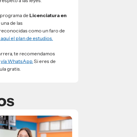
espeto a las leyes.
l programa de
Licenciatura en
P
una de las
 reconocidas como un faro de
aquí el plan de estudios.
 carrera, te recomendamos
s
vía WhatsApp.
Si eres de
la gratis.
os