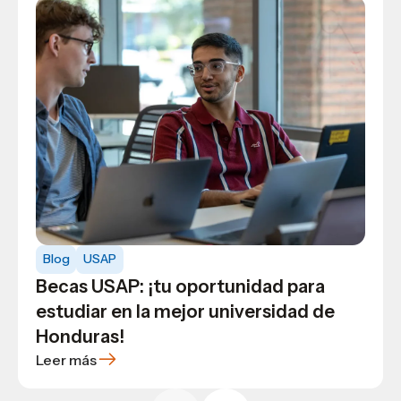
Blog
Abogados del futuro: las 5 habilidades
Blog
clave para destacar y marcar
Gestión del talento humano:
Blog
USAP
diferencia
estrategias y prácticas efectivas
Becas USAP: ¡tu oportunidad para
estudiar en la mejor universidad de
Honduras!
Leer más
Leer más
Leer más