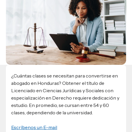
Materiales para alumnos
Escuela de Derecho
Datos de contacto
Escuela de Ciencias de la Comunicación
EXCELENCIA USAP
admisiones@usap.edu
Experiencias de alumnos
Lifelong Learning University
Escuela de Ciencias de la Salud
+504 2561-8727
internacionales
Responsabilidad social y sostenibilidad
Escuela de Arquitectura
Ave. Circunvalación, San Pedro Sula,
Evento
Empleabilidad
Ver toda la oferta académica
Honduras, C.A.
Conocé experiencias
USAP integra RediEShn
¿Que es USAP+?
Escuela de
Negocios
RECURSOS
Leer artículo
Ayuda en línea
Conocé DUX
Guía de Servicios Académicos y Administrativos
Manual M365
¿Cuántas clases se necesitan para convertirse en
Manual Moddle
abogado en Honduras? Obtener el título de
Normas Académicas
Licenciado en Ciencias Jurídicas y Sociales con
especialización en Derecho requiere dedicación y
estudio. En promedio, se cursan entre 54 y 60
clases, dependiendo de la universidad.
Escríbenos un E-mail