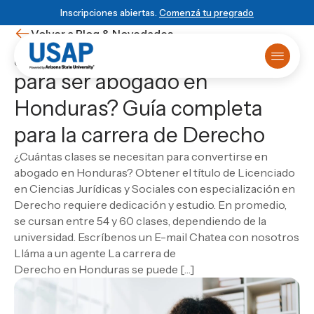
Inscripciones abiertas.
Comenzá tu pregrado
Volver a Blog & Novedades
¿Cuántas clases se estudian
para ser abogado en
Oferta académica
Honduras? Guía completa
Primer ingreso
¿Ya sabés que estudiar?
Matrículas online
HISTORIA USAP
POWERED BY ASU
BLOG & NOVEDADES
para la carrera de Derecho
Primer Ingreso
Historia de USAP
Arizona State University
Blog
Sobre USAP
Traslado universitario
Educación STEM
Programa 4+1
Noticias
Powered by ASU
¿Cuántas clases se necesitan para convertirse en
Reuniones informativas
Liderazgo y normas
Vinculación Externa
Eventos
Blog & Novedades
ESCUELA
abogado en Honduras? Obtener el título de Licenciado
Test de orientación
Cátedra Rafael Heliodoro Valle
Novedades
Escuela de Ciencias Informáticas
Matricula virtual
en Ciencias Jurídicas y Sociales con especialización en
Empezá
local
, graduate
DUX Escuela de Negocios y Gobierno en
Ver todas las entradas
Solicitá más información
Escuela de Ciencias de la Administración y los
Campus Virtual
Derecho requiere dedicación y estudio. En promedio,
Honduras
global
Biblioteca
Negocios
se cursan entre 54 y 60 clases, dependiendo de la
USAP Plus
VIDA USAP
Escuela de Ciencias Industriales
Novedad
universidad. Escríbenos un E-mail Chatea con nosotros
Conocé el programa 4+1
DUX
Vida estudiantil
Las carreras más visionarias
Escuela de Mercadotecnia
Lláma a un agente La carrera de
Beneficios
Escuela de Diseño
Matricularme Ahora
Derecho en Honduras se puede […]
Leer artículo
Calendario académico
Escuela de Turismo y Lenguas Extranjeras
Consultorio jurídico
Escuela de Ciencias Agronómicas