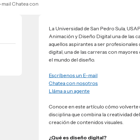
-mail Chatea con
umnos
bilidad
s
 Sula, Honduras, C.A.
ios
La Universidad de San Pedro Sula, USAP,
s
EShn
Animación y Diseño Digital una de las c
aquellos aspirantes a ser profesionales 
digital, una de las carreras con mayor
Administrativos
el mundo del diseño.
Escríbenos un E-mail
Chatea con nosotros
Lláma a un agente
Conoce en este artículo cómo volverte 
disciplina que combina la creatividad del
creación de contenidos visuales.
¿Qué es diseño digital?