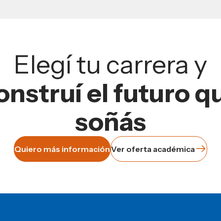
Elegí tu carrera y
onstruí el futuro q
soñás
Quiero más información
Ver oferta académica