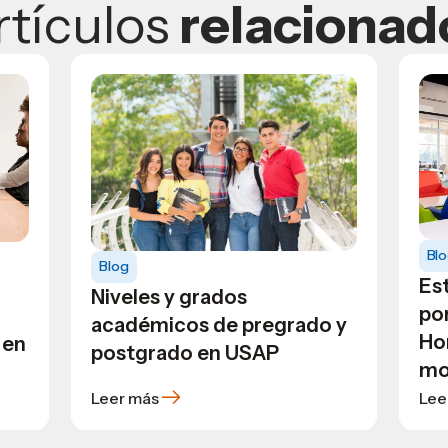
rtículos
relacionad
Bl
Blog
Est
Niveles y grados
po
académicos de pregrado y
Ho
 en
postgrado en USAP
mo
Leer más
Lee