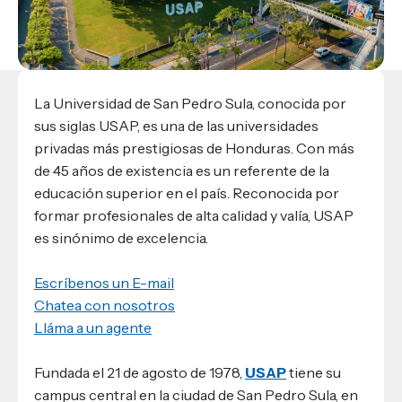
Materiales para alumnos
Escuela de Derecho
Datos de contacto
Escuela de Ciencias de la Comunicación
EXCELENCIA USAP
admisiones@usap.edu
Experiencias de alumnos
Lifelong Learning University
Escuela de Ciencias de la Salud
+504 2561-8727
internacionales
Responsabilidad social y sostenibilidad
Escuela de Arquitectura
Ave. Circunvalación, San Pedro Sula,
Evento
Empleabilidad
Ver toda la oferta académica
Honduras, C.A.
Conocé experiencias
USAP integra RediEShn
La Universidad de San Pedro Sula, conocida por
¿Que es USAP+?
sus siglas USAP, es una de las universidades
Escuela de
Negocios
RECURSOS
Leer artículo
privadas más prestigiosas de Honduras. Con más
Ayuda en línea
Conocé DUX
de 45 años de existencia es un referente de la
Guía de Servicios Académicos y Administrativos
educación superior en el país. Reconocida por
Manual M365
formar profesionales de alta calidad y valía, USAP
Manual Moddle
es sinónimo de excelencia.
Normas Académicas
Escríbenos un E-mail
Chatea con nosotros
Lláma a un agente
Fundada el 21 de agosto de 1978,
USAP
tiene su
campus central en la ciudad de San Pedro Sula, en