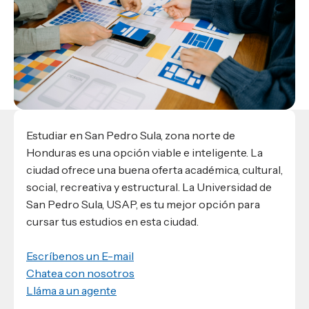
Materiales para alumnos
Escuela de Derecho
Datos de contacto
Escuela de Ciencias de la Comunicación
EXCELENCIA USAP
admisiones@usap.edu
Experiencias de alumnos
Lifelong Learning University
Escuela de Ciencias de la Salud
+504 2561-8727
internacionales
Responsabilidad social y sostenibilidad
Escuela de Arquitectura
Ave. Circunvalación, San Pedro Sula,
Evento
Empleabilidad
Ver toda la oferta académica
Honduras, C.A.
Conocé experiencias
USAP integra RediEShn
¿Que es USAP+?
Escuela de
Negocios
RECURSOS
Leer artículo
Ayuda en línea
Conocé DUX
Guía de Servicios Académicos y Administrativos
Estudiar en San Pedro Sula, zona norte de
Honduras es una opción viable e inteligente. La
Manual M365
ciudad ofrece una buena oferta académica, cultural,
Manual Moddle
social, recreativa y estructural. La Universidad de
Normas Académicas
San Pedro Sula, USAP, es tu mejor opción para
cursar tus estudios en esta ciudad.
Escríbenos un E-mail
Chatea con nosotros
Lláma a un agente