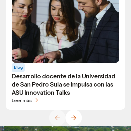
Blog
Blog
General
Te contamos más sobre la carrera de
Qué es el fintech cómo sacarle
Blog
Arquitectura en USAP
provecho en la administración
Desarrollo docente de la Universidad
financiera
de San Pedro Sula se impulsa con las
ASU Innovation Talks
Leer más
Leer más
Leer más