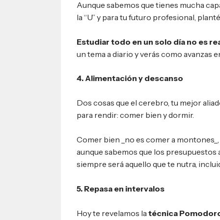
Aunque sabemos que tienes mucha capa
la “U” y para tu futuro profesional, plan
Estudiar todo en un solo día no es rea
un tema a diario y verás como avanzas en
4. Alimentación y descanso
Dos cosas que el cerebro, tu mejor aliad
para rendir: comer bien y dormir.
Comer bien _no es comer a montones_,
aunque sabemos que los presupuestos a 
siempre será aquello que te nutra, incl
5. Repasa en intervalos
Hoy te revelamos la
técnica Pomodor