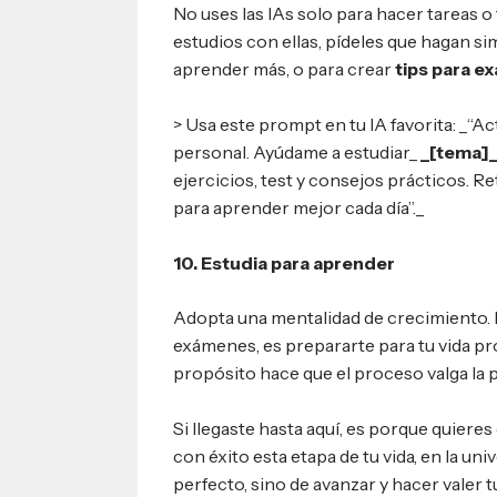
No uses las IAs solo para hacer tareas o
estudios con ellas, pídeles que hagan s
aprender más, o para crear
tips para e
> Usa este prompt en tu IA favorita: _“
personal. Ayúdame a estudiar_
_[tema]
ejercicios, test y consejos prácticos. 
para aprender mejor cada día”._
10. Estudia para aprender
Adopta una mentalidad de crecimiento. E
exámenes, es prepararte para tu vida p
propósito hace que el proceso valga la 
Si llegaste hasta aquí, es porque quieres 
con éxito esta etapa de tu vida, en la uni
perfecto, sino de avanzar y hacer valer t