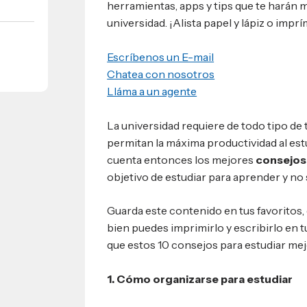
herramientas, apps y tips que te harán 
universidad. ¡Alista papel y lápiz o impr
umnos
bilidad
s
 Sula, Honduras, C.A.
Escríbenos un E-mail
ios
s
Chatea con nosotros
EShn
Lláma a un agente
Administrativos
La universidad requiere de todo tipo de 
permitan la máxima productividad al est
cuenta entonces los mejores
consejos 
objetivo de estudiar para aprender y no
Guarda este contenido en tus favoritos
bien puedes imprimirlo y escribirlo en
que estos 10 consejos para estudiar mejo
1. Cómo organizarse para estudiar