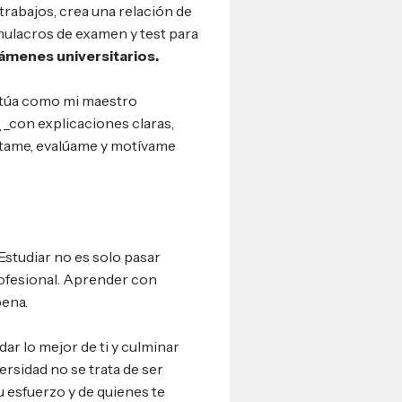
 trabajos, crea una relación de
imulacros de examen y test para
xámenes universitarios.
Actúa como mi maestro
_
_con explicaciones claras,
Retame, evalúame y motívame
studiar no es solo pasar
rofesional. Aprender con
pena.
dar lo mejor de ti y culminar
versidad no se trata de ser
u esfuerzo y de quienes te