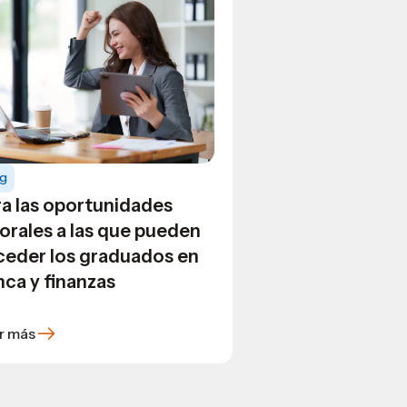
og
ra las oportunidades
orales a las que pueden
ceder los graduados en
ca y finanzas
r más