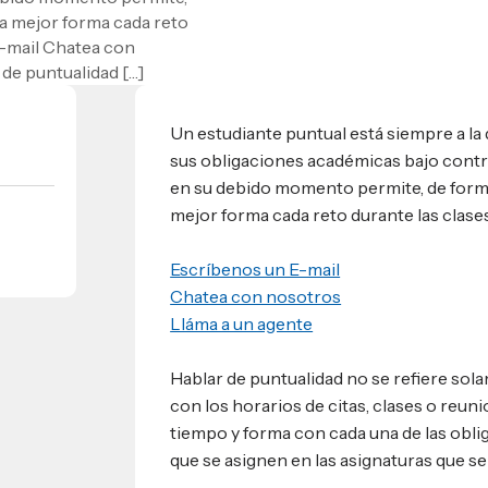
a mejor forma cada reto
umnos
E-mail Chatea con
bilidad
de puntualidad […]
s
 Sula, Honduras, C.A.
ios
s
EShn
Un estudiante puntual está siempre a la d
sus obligaciones académicas bajo contro
Administrativos
en su debido momento permite, de forma
mejor forma cada reto durante las clases
Escríbenos un E-mail
Chatea con nosotros
Lláma a un agente
Hablar de puntualidad no se refiere sol
con los horarios de citas, clases o reun
tiempo y forma con cada una de las obli
que se asignen en las asignaturas que s