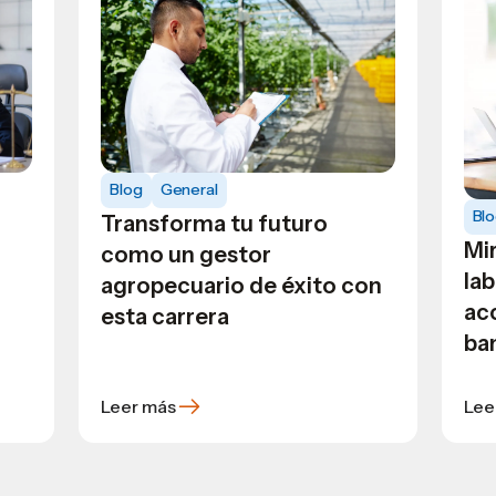
Blog
General
Bl
Transforma tu futuro
Mi
como un gestor
lab
agropecuario de éxito con
ac
esta carrera
ban
Leer más
Lee