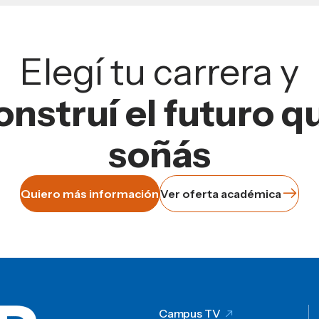
Elegí tu carrera y
onstruí el futuro q
soñás
Quiero más información
Ver oferta académica
Campus TV