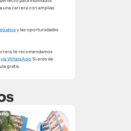
perfecto para individuos
a una carrera con amplias
estudios
y las oportunidades
 carrera, te recomendamos
s
vía WhatsApp.
Si eres de
la gratis.
os