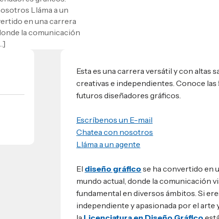
nosotros Lláma a un
umnos
vertido en una carrera
bilidad
 donde la comunicación
s
 Sula, Honduras, C.A.
ios
…]
s
EShn
Esta es una carrera versátil y con altas 
creativas e independientes. Conoce las 
Administrativos
futuros diseñadores gráficos.
Escríbenos un E-mail
Chatea con nosotros
Lláma a un agente
El
diseño gráfico
se ha convertido en u
mundo actual, donde la comunicación vi
fundamental en diversos ámbitos. Si ere
independiente y apasionada por el arte 
la
Licenciatura en Diseño Gráfico
está