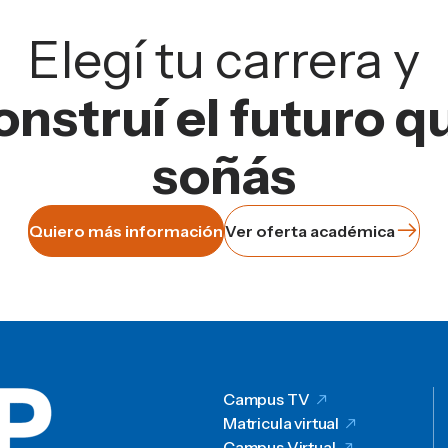
Elegí tu carrera y
onstruí el futuro q
soñás
Quiero más información
Ver oferta académica
Campus TV
Matricula virtual
Campus Virtual