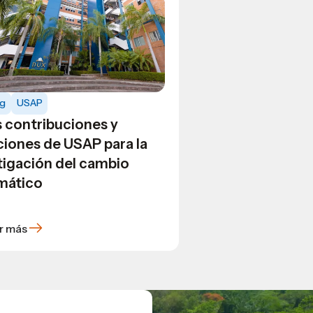
og
USAP
s contribuciones y
ciones de USAP para la
tigación del cambio
imático
r más