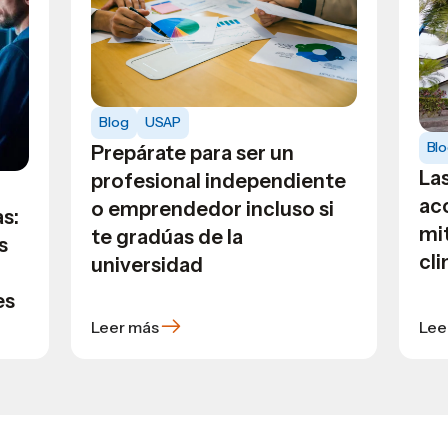
Blog
USAP
Bl
Prepárate para ser un
La
profesional independiente
ac
o emprendedor incluso si
s:
mi
te gradúas de la
s
cl
universidad
es
Leer más
Lee