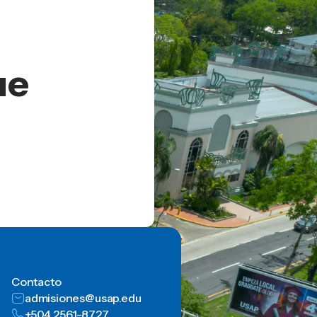
ue
Contacto
admisiones@usap.edu
+504 2561-8727