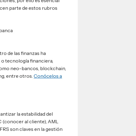
iones, por ello es esencial
en parte de estos rubros
 banca
ro de las finanzas ha
o tecnología financiera,
como neo-bancos, blockchain,
g, entre otros.
Conócelos a
ntizar la estabilidad del
C (conocer al cliente), AML
IFRS son claves en la gestión