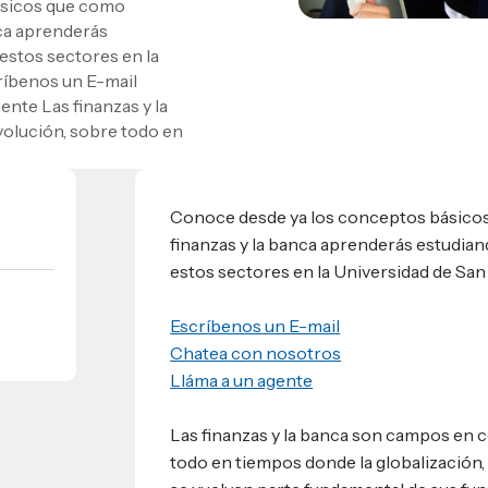
ásicos que como
nca aprenderás
umnos
estos sectores en la
bilidad
s
ríbenos un E-mail
 Sula, Honduras, C.A.
ios
nte Las finanzas y la
s
EShn
olución, sobre todo en
Administrativos
Conoce desde ya los conceptos básicos
finanzas y la banca aprenderás estudian
estos sectores en la Universidad de San
Escríbenos un E-mail
Chatea con nosotros
Lláma a un agente
Las finanzas y la banca son campos en 
todo en tiempos donde la globalización, l