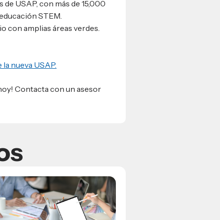
es de USAP, con más de 15,000
n educación STEM.
o con amplias áreas verdes.
e la nueva USAP.
 hoy! Contacta con un asesor
os