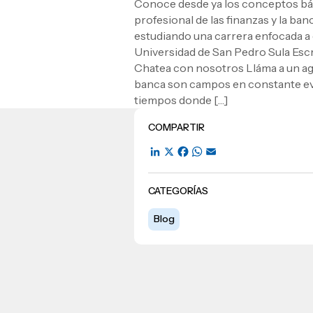
Ver toda la oferta académica
EXCELENCIA USAP
Conoce desde ya los conceptos b
Datos de contacto
Escuela de Ciencias de la Salud
Lifelong Learning University
profesional de las finanzas y la ba
admisiones@usap.edu
Escuela de Arquitectura
Experiencias de al
estudiando una carrera enfocada a 
Responsabilidad social y sosteni
+504 2561-8727
Ver toda la oferta académica
internacionale
Universidad de San Pedro Sula Esc
Empleabilidad
Ave. Circunvalación, San Pedro
Escuela de
Negoc
Evento
Chatea con nosotros Lláma a un age
¿Que es USAP+?
Conocé experiencia
USAP integra Redi
banca son campos en constante ev
Conocé DUX
RECURSOS
tiempos donde […]
Ayuda en línea
Leer artículo
Guía de Servicios Académicos y 
COMPARTIR
Manual M365
LinkedIn
X
Facebook
WhatsApp
Email
Manual Moddle
Normas Académicas
CATEGORÍAS
Blog