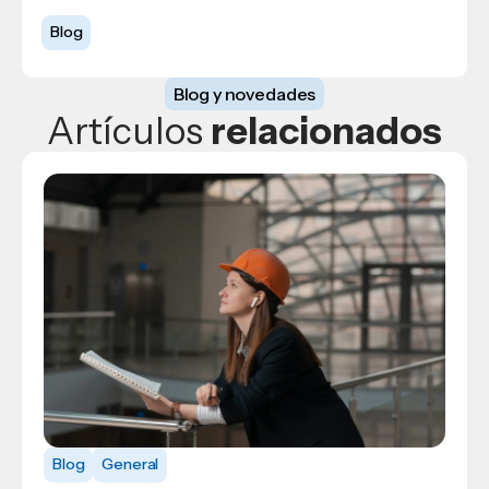
Blog
Blog y novedades
Artículos
relacionados
Blog
USAP
Blog
Blog
General