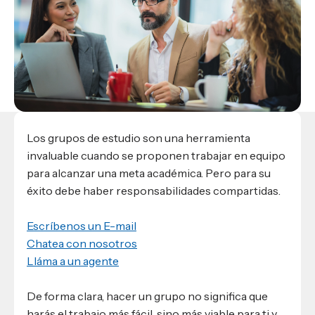
Materiales para alumnos
Escuela de Derecho
Datos de contacto
Escuela de Ciencias de la Comunicación
EXCELENCIA USAP
admisiones@usap.edu
Experiencias de alumnos
Lifelong Learning University
Escuela de Ciencias de la Salud
+504 2561-8727
internacionales
Responsabilidad social y sostenibilidad
Escuela de Arquitectura
Ave. Circunvalación, San Pedro Sula,
Evento
Empleabilidad
Ver toda la oferta académica
Honduras, C.A.
Conocé experiencias
USAP integra RediEShn
¿Que es USAP+?
Escuela de
Negocios
RECURSOS
Leer artículo
Ayuda en línea
Conocé DUX
Guía de Servicios Académicos y Administrativos
Los grupos de estudio son una herramienta
invaluable cuando se proponen trabajar en equipo
Manual M365
para alcanzar una meta académica. Pero para su
Manual Moddle
éxito debe haber responsabilidades compartidas.
Normas Académicas
Escríbenos un E-mail
Chatea con nosotros
Lláma a un agente
De forma clara, hacer un grupo no significa que
harás el trabajo más fácil, sino más viable para ti y