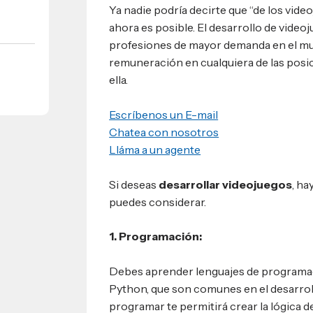
Ya nadie podría decirte que “de los video
ahora es posible. El desarrollo de videoj
umnos
bilidad
profesiones de mayor demanda en el mu
s
 Sula, Honduras, C.A.
ios
remuneración en cualquiera de las posi
s
EShn
ella.
Escríbenos un E-mail
Administrativos
Chatea con nosotros
Lláma a un agente
Si deseas
desarrollar videojuegos
, ha
puedes considerar.
1. Programación:
Debes aprender lenguajes de programac
Python, que son comunes en el desarrol
programar te permitirá crear la lógica de