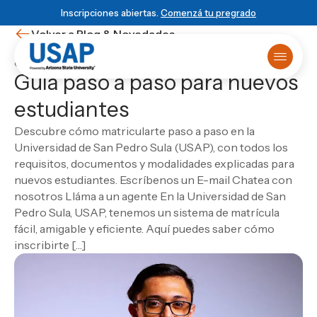
Inscripciones abiertas.
Comenzá tu pregrado
Volver a Blog & Novedades
¿Cómo inscribirse en USAP?
Guía paso a paso para nuevos
Oferta académica
estudiantes
Primer ingreso
¿Ya sabés que estudiar?
Matrículas online
HISTORIA USAP
POWERED BY ASU
BLOG & NOVEDADES
Descubre cómo matricularte paso a paso en la
Primer Ingreso
Historia de USAP
Arizona State University
Blog
Sobre USAP
Universidad de San Pedro Sula (USAP), con todos los
Traslado universitario
Educación STEM
Programa 4+1
Noticias
Powered by ASU
requisitos, documentos y modalidades explicadas para
Reuniones informativas
Liderazgo y normas
Vinculación Externa
Eventos
Blog & Novedades
ESCUELA
nuevos estudiantes. Escríbenos un E-mail Chatea con
Test de orientación
Cátedra Rafael Heliodoro Valle
Novedades
Escuela de Ciencias Informáticas
Matricula virtual
nosotros Lláma a un agente En la Universidad de San
Empezá
local
, graduate
DUX Escuela de Negocios y Gobierno en
Ver todas las entradas
Solicitá más información
Escuela de Ciencias de la Administración y los
Campus Virtual
Pedro Sula, USAP, tenemos un sistema de matrícula
Honduras
global
Biblioteca
Negocios
fácil, amigable y eficiente. Aquí puedes saber cómo
USAP Plus
VIDA USAP
Escuela de Ciencias Industriales
Novedad
Conocé el programa 4+1
inscribirte […]
DUX
Vida estudiantil
Las carreras más visionarias
Escuela de Mercadotecnia
Beneficios
Escuela de Diseño
Matricularme Ahora
Leer artículo
Calendario académico
Escuela de Turismo y Lenguas Extranjeras
Consultorio jurídico
Escuela de Ciencias Agronómicas