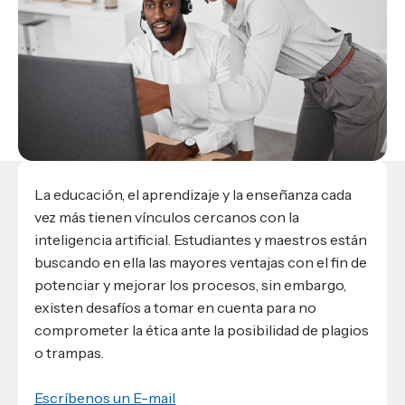
Materiales para alumnos
Escuela de Derecho
Datos de contacto
Escuela de Ciencias de la Comunicación
EXCELENCIA USAP
admisiones@usap.edu
Experiencias de alumnos
Lifelong Learning University
Escuela de Ciencias de la Salud
+504 2561-8727
internacionales
Responsabilidad social y sostenibilidad
Escuela de Arquitectura
Ave. Circunvalación, San Pedro Sula,
Evento
Empleabilidad
Ver toda la oferta académica
Honduras, C.A.
Conocé experiencias
USAP integra RediEShn
¿Que es USAP+?
Escuela de
Negocios
RECURSOS
Leer artículo
Ayuda en línea
Conocé DUX
Guía de Servicios Académicos y Administrativos
La educación, el aprendizaje y la enseñanza cada
Manual M365
vez más tienen vínculos cercanos con la
Manual Moddle
inteligencia artificial. Estudiantes y maestros están
Normas Académicas
buscando en ella las mayores ventajas con el fin de
potenciar y mejorar los procesos, sin embargo,
existen desafíos a tomar en cuenta para no
comprometer la ética ante la posibilidad de plagios
o trampas.
Escríbenos un E-mail