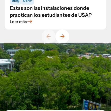
Blog
USAP
profesionales en Comunicación y
Administración de la Producción en
Estas son las instalaciones donde
Publicidad
Honduras
practican los estudiantes de USAP
Leer más
Leer más
Leer más