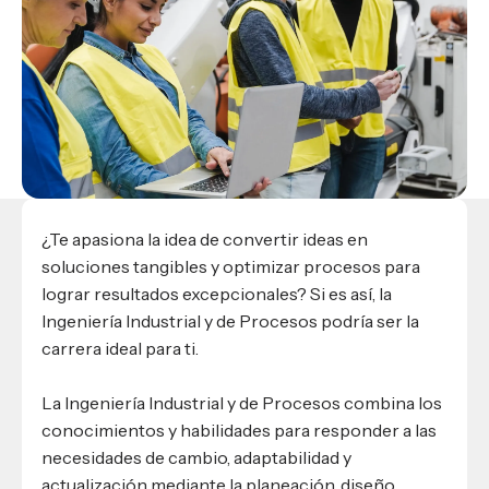
Materiales para alumnos
Escuela de Derecho
Datos de contacto
Escuela de Ciencias de la Comunicación
EXCELENCIA USAP
admisiones@usap.edu
Experiencias de alumnos
Lifelong Learning University
Escuela de Ciencias de la Salud
+504 2561-8727
internacionales
Responsabilidad social y sostenibilidad
Escuela de Arquitectura
Ave. Circunvalación, San Pedro Sula,
Evento
Empleabilidad
Ver toda la oferta académica
Honduras, C.A.
Conocé experiencias
USAP integra RediEShn
¿Que es USAP+?
Escuela de
Negocios
RECURSOS
Leer artículo
Ayuda en línea
Conocé DUX
Guía de Servicios Académicos y Administrativos
¿Te apasiona la idea de convertir ideas en
Manual M365
soluciones tangibles y optimizar procesos para
Manual Moddle
lograr resultados excepcionales? Si es así, la
Normas Académicas
Ingeniería Industrial y de Procesos podría ser la
carrera ideal para ti.
La Ingeniería Industrial y de Procesos combina los
conocimientos y habilidades para responder a las
necesidades de cambio, adaptabilidad y
actualización mediante la planeación, diseño,