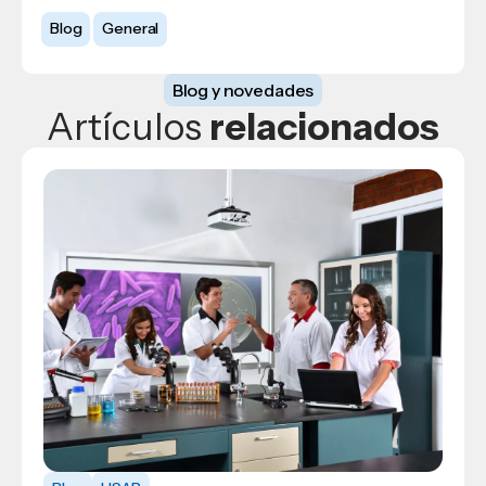
Blog
General
Blog y novedades
Artículos
relacionados
Blog
USAP
Blog
General
Oportunidades laborales para los
Claves y oportunidades en la