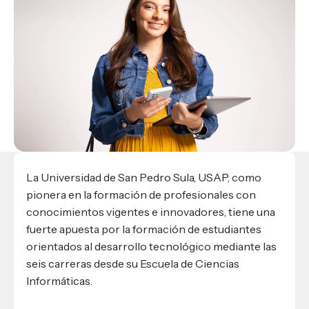
Materiales para alumnos
Escuela de Derecho
Datos de contacto
Escuela de Ciencias de la Comunicación
EXCELENCIA USAP
admisiones@usap.edu
Experiencias de alumnos
Lifelong Learning University
Escuela de Ciencias de la Salud
+504 2561-8727
internacionales
Responsabilidad social y sostenibilidad
Escuela de Arquitectura
Ave. Circunvalación, San Pedro Sula,
Evento
Empleabilidad
Ver toda la oferta académica
Honduras, C.A.
Conocé experiencias
USAP integra RediEShn
¿Que es USAP+?
Escuela de
Negocios
RECURSOS
Leer artículo
Ayuda en línea
Conocé DUX
Guía de Servicios Académicos y Administrativos
Manual M365
La Universidad de San Pedro Sula, USAP, como
Manual Moddle
pionera en la formación de profesionales con
Normas Académicas
conocimientos vigentes e innovadores, tiene una
fuerte apuesta por la formación de estudiantes
orientados al desarrollo tecnológico mediante las
seis carreras desde su Escuela de Ciencias
Informáticas.