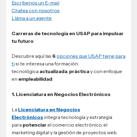
Escríbenos un E-mail
Chatea con nosotros
Lláma a un agente
Carreras de tecnología en USAP para impulsar
tu futuro
Descubre aquí las
6
opciones que USAP tiene para
ti
si te interesa una formación
tecnológica
actualizada
,
práctica
y con enfoque
en
empleabilidad
:
1. Licenciatura en Negocios Electrónicos
La
Licenciatura en Negocios
Electrónicos
integra tecnología y estrategia
para
potenciar
el comercio electrónico, el
marketing digital y la gestión de proyectos web.