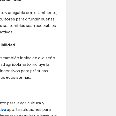
te y amigable con el ambiente,
ricultores para difundir buenas
as sostenibles sean accesibles
uctivos.
ibilidad
a también incide en el diseño
ad agrícola. Esto incluye la
 incentivos para prácticas
los ecosistemas.
te para la agricultura, y
iva
aporta soluciones para
stentes a sequías y plagas, y la