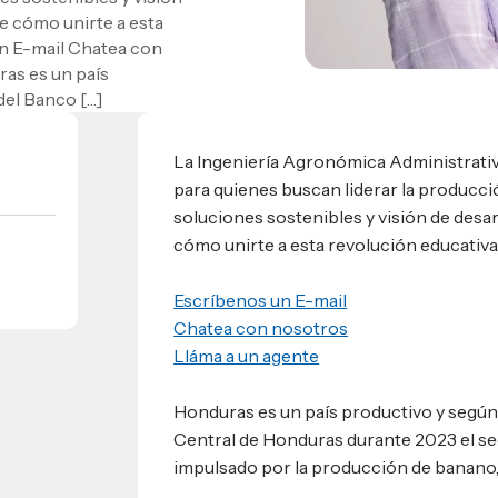
 cómo unirte a esta
umnos
un E-mail Chatea con
bilidad
as es un país
s
 Sula, Honduras, C.A.
ios
del Banco […]
s
EShn
La Ingeniería Agronómica Administrativ
para quienes buscan liderar la producc
Administrativos
soluciones sostenibles y visión de des
cómo unirte a esta revolución educativa
Escríbenos un E-mail
Chatea con nosotros
Lláma a un agente
Honduras es un país productivo y según 
Central de Honduras durante 2023 el sec
impulsado por la producción de banano, 