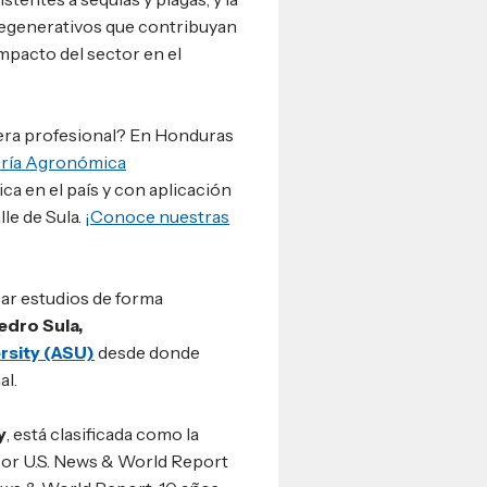
egenerativos que contribuyan
impacto del sector en el
rera profesional? En Honduras
ería Agronómica
ica en el país y con aplicación
lle de Sula.
¡Conoce nuestras
zar estudios de forma
edro Sula,
rsity (ASU)
desde donde
al.
y
, está clasificada como la
por U.S. News & World Report