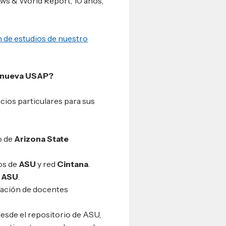
ews & World Report, 10 años,
 de estudios de nuestro
a nueva USAP?
cios particulares para sus
o de
Arizona State
os de
ASU
y red
Cintana
.
r
ASU
.
ipación de docentes
esde el repositorio de ASU,