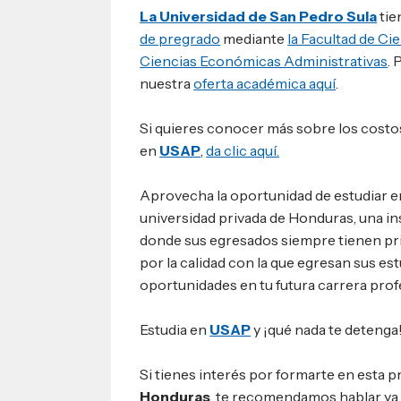
La Universidad de San Pedro Sula
tie
de pregrado
mediante
la Facultad de Ci
Ciencias Económicas Administrativas
. 
nuestra
oferta académica aquí
.
Si quieres conocer más sobre los costos
en
USAP
,
da clic aquí.
Aprovecha la oportunidad de estudiar 
universidad privada de Honduras, una ins
donde sus egresados siempre tienen pri
por la calidad con la que egresan sus es
oportunidades en tu futura carrera prof
Estudia en
USAP
y ¡qué nada te detenga
Si tienes interés por formarte en esta p
Honduras
, te recomendamos hablar ya