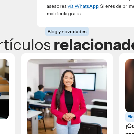
asesores
vía WhatsApp.
Si eres de prim
matrícula gratis.
Blog y novedades
rtículos
relacionad
Bl
¡C