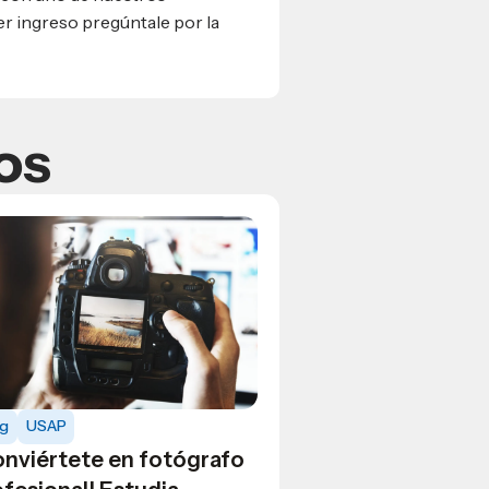
er ingreso pregúntale por la
os
og
USAP
onviértete en fotógrafo