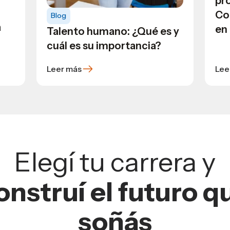
pro
Co
Blog
a
en
Talento humano: ¿Qué es y
cuál es su importancia?
Leer más
Lee
Elegí tu carrera y
onstruí el futuro q
soñás