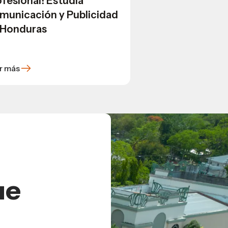
fesional! Estudia
municación y Publicidad
 Honduras
r más
ue