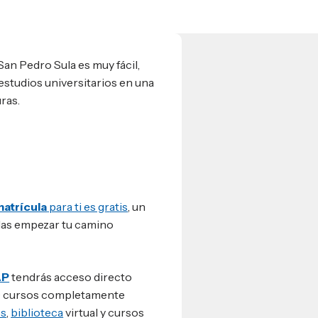
San Pedro Sula es muy fácil,
estudios universitarios en una
ras.
atrícula
para ti es gratis
, un
das empezar tu camino
AP
tendrás acceso directo
00 cursos completamente
es
,
biblioteca
virtual y cursos