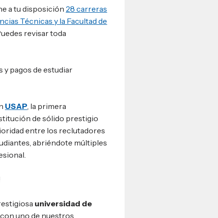
ne a tu disposición
28 carreras
encias Técnicas y la Facultad de
Puedes revisar toda
 y pagos de estudiar
en
USAP
, la primera
titución de sólido prestigio
oridad entre los reclutadores
tudiantes, abriéndote múltiples
esional.
!
restigiosa
universidad de
 con uno de nuestros