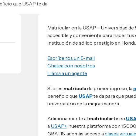
eneficio que USAP te da
umnos
bilidad
s
 Sula, Honduras, C.A.
ios
Matricular en la USAP – Universidad de 
s
EShn
accesible y conveniente para hacer tus 
institución de sólido prestigio en Hondu
Administrativos
Escríbenos un E-mail
Chatea con nosotros
Lláma a un agente
Si eres
matrícula
de primer ingreso, la
m
beneficio que
USAP
te da para que pue
universitario de la mejor manera.
Adicionalmente al
matricularte
en
US
a
USAP+
, nuestra plataforma con 15,0
GRATIS, además acceso a
clases virtual