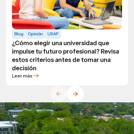
Blog
Ingeniería en Analítica de Datos e
Blog
Blog
Opinión
USAP
Inteligencia de Negocios: la nueva
¿Cómo elegir una universidad que
Descubre cómo interpretar la
carrera de USAP que abre las puertas
impulse tu futuro profesional? Revisa
calificación con letras
al futuro laboral
estos criterios antes de tomar una
decisión
Leer más
Leer más
Leer más