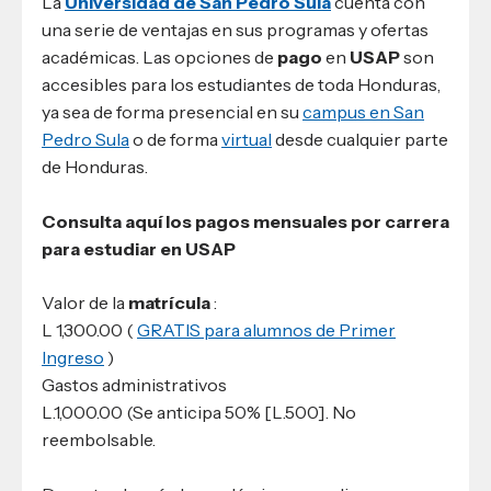
La
Universidad de San Pedro Sula
cuenta con
una serie de ventajas en sus programas y ofertas
académicas. Las opciones de
pago
en
USAP
son
accesibles para los estudiantes de toda Honduras,
ya sea de forma presencial en su
campus en San
Pedro Sula
o de forma
virtual
desde cualquier parte
de Honduras.
Consulta aquí los pagos mensuales por carrera
para estudiar en USAP
Valor de la
matrícula
:
L 1,300.00 (
GRATIS para alumnos de Primer
Ingreso
)
Gastos administrativos
L.1,000.00 (Se anticipa 50% [L.500]. No
reembolsable.