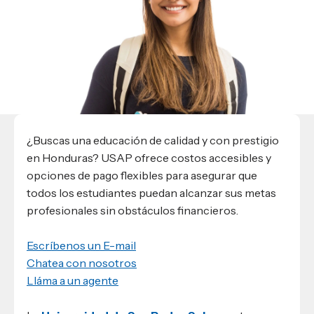
Materiales para alumnos
Escuela de Derecho
Datos de contacto
Escuela de Ciencias de la Comunicación
EXCELENCIA USAP
admisiones@usap.edu
Experiencias de alumnos
Lifelong Learning University
Escuela de Ciencias de la Salud
+504 2561-8727
internacionales
Responsabilidad social y sostenibilidad
Escuela de Arquitectura
Ave. Circunvalación, San Pedro Sula,
Evento
Empleabilidad
Ver toda la oferta académica
Honduras, C.A.
Conocé experiencias
USAP integra RediEShn
¿Que es USAP+?
Escuela de
Negocios
RECURSOS
Leer artículo
Ayuda en línea
Conocé DUX
Guía de Servicios Académicos y Administrativos
¿Buscas una educación de calidad y con prestigio
en Honduras? USAP ofrece costos accesibles y
Manual M365
opciones de pago flexibles para asegurar que
Manual Moddle
todos los estudiantes puedan alcanzar sus metas
Normas Académicas
profesionales sin obstáculos financieros.
Escríbenos un E-mail
Chatea con nosotros
Lláma a un agente