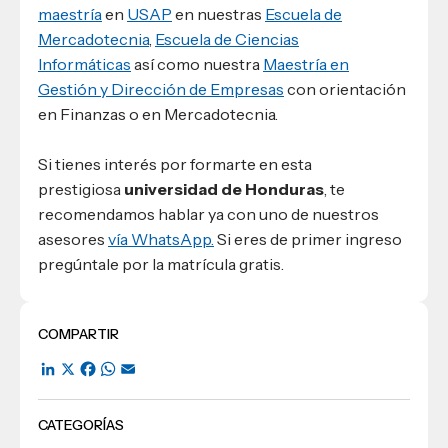
maestría
en
USAP
en nuestras
Escuela de
Mercadotecnia
,
Escuela de Ciencias
Informáticas
así como nuestra
Maestría en
Gestión y Dirección de Empresas
con orientación
en Finanzas o en Mercadotecnia.
Si tienes interés por formarte en esta
prestigiosa
universidad de Honduras
, te
recomendamos hablar ya con uno de nuestros
asesores
vía WhatsApp.
Si eres de primer ingreso
pregúntale por la matrícula gratis.
COMPARTIR
LinkedIn
X
Facebook
WhatsApp
Email
CATEGORÍAS