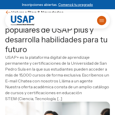
Inscripciones abiertas.
Comenzá tu pregrado
Volver a Blog & Novedades
Descubre los cursos más
populares de USAP plus y
Oferta académica
desarrolla habilidades para tu
Primer ingreso
¿Ya sabés que estudiar?
Matrículas online
HISTORIA USAP
POWERED BY ASU
BLOG & NOVEDADES
futuro
Primer Ingreso
Historia de USAP
Arizona State University
Blog
Sobre USAP
Traslado universitario
Educación STEM
Programa 4+1
Noticias
Powered by ASU
USAP+ es la plataforma digital de aprendizaje
Reuniones informativas
Liderazgo y normas
Vinculación Externa
Eventos
Blog & Novedades
ESCUELA
permanente y certificaciones de la Universidad de San
Test de orientación
Cátedra Rafael Heliodoro Valle
Novedades
Escuela de Ciencias Informáticas
Matricula virtual
Pedro Sula en la que sus estudiantes pueden acceder a
Empezá
local
, graduate
DUX Escuela de Negocios y Gobierno en
Ver todas las entradas
Solicitá más información
Escuela de Ciencias de la Administración y los
Campus Virtual
más de 15,000 cursos de forma exclusiva. Escríbenos un
Honduras
global
Biblioteca
Negocios
E-mail Chatea con nosotros Lláma a un agente
USAP Plus
VIDA USAP
Escuela de Ciencias Industriales
Novedad
Nuestra oferta académica consta de un amplio catálogo
Conocé el programa 4+1
DUX
Vida estudiantil
Las carreras más visionarias
Escuela de Mercadotecnia
de cursos y certificaciones en educación
Beneficios
Escuela de Diseño
Matricularme Ahora
STEM (Ciencia, Tecnología, […]
Leer artículo
Calendario académico
Escuela de Turismo y Lenguas Extranjeras
Consultorio jurídico
Escuela de Ciencias Agronómicas