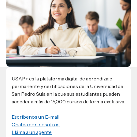
Materiales para alumnos
Escuela de Derecho
Datos de contacto
Escuela de Ciencias de la Comunicación
EXCELENCIA USAP
admisiones@usap.edu
Experiencias de alumnos
Lifelong Learning University
Escuela de Ciencias de la Salud
+504 2561-8727
internacionales
Responsabilidad social y sostenibilidad
Escuela de Arquitectura
Ave. Circunvalación, San Pedro Sula,
Evento
Empleabilidad
Ver toda la oferta académica
Honduras, C.A.
Conocé experiencias
USAP integra RediEShn
¿Que es USAP+?
Escuela de
Negocios
RECURSOS
Leer artículo
Ayuda en línea
Conocé DUX
Guía de Servicios Académicos y Administrativos
Manual M365
USAP+ es la plataforma digital de aprendizaje
Manual Moddle
permanente y certificaciones de la Universidad de
Normas Académicas
San Pedro Sula en la que sus estudiantes pueden
acceder a más de 15,000 cursos de forma exclusiva.
Escríbenos un E-mail
Chatea con nosotros
Lláma a un agente