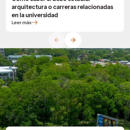
carrera con amplio campo laboral
especialízate en el que más te
arquitectura o carreras relacionadas
apasione
en la universidad
Leer más
Leer más
Leer más