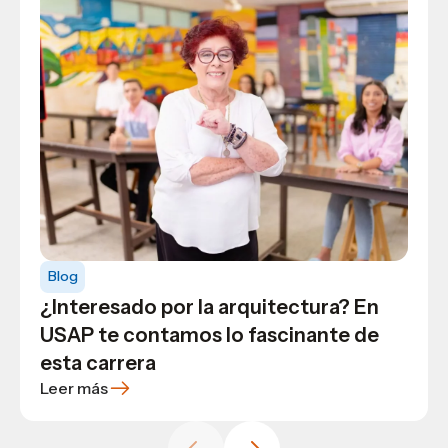
Blog
General
USAP obtiene prestigioso sello
Blog
General
Lifelong Learning University en la
Descubre las ramas del turismo y
Blog
categoría PLATA
conviértete en un experto: guía
¿Interesado por la arquitectura? En
completa para una carrera exitosa
USAP te contamos lo fascinante de
esta carrera
Leer más
Leer más
Leer más