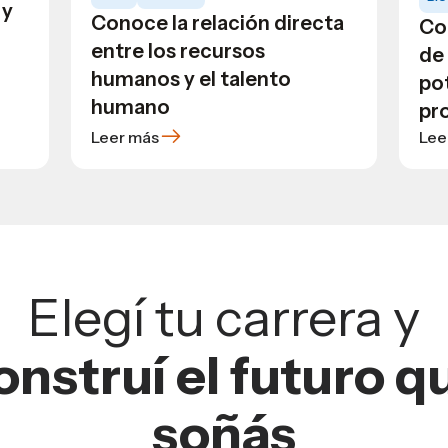
 y
Conoce la relación directa
Co
entre los recursos
de
humanos y el talento
po
humano
pr
Leer más
Lee
Elegí tu carrera y
onstruí el futuro q
soñás