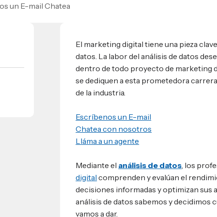
nos un E-mail Chatea
umnos
bilidad
s
 Sula, Honduras, C.A.
ios
El marketing digital tiene una pieza clave
s
EShn
datos. La labor del análisis de datos d
dentro de todo proyecto de marketing di
se dediquen a esta prometedora carrera
Administrativos
de la industria.
Escríbenos un E-mail
Chatea con nosotros
Lláma a un agente
Mediante el
análisis de datos
, los prof
digital
comprenden y evalúan el rendimie
decisiones informadas y optimizan sus ac
análisis de datos sabemos y decidimos cu
vamos a dar.