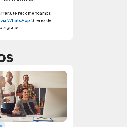
 carrera, te recomendamos
s
vía WhatsApp.
Si eres de
la gratis.
os
og