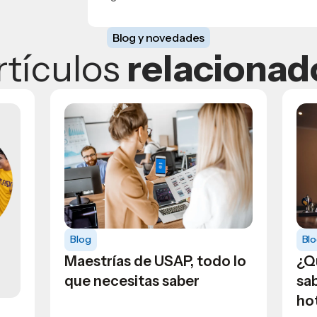
Blog y novedades
rtículos
relacionad
Bl
Blog
¿Q
Maestrías de USAP, todo lo
sa
que necesitas saber
hot