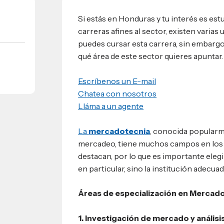
Si estás en Honduras y tu interés es es
umnos
bilidad
carreras afines al sector, existen varias
s
 Sula, Honduras, C.A.
ios
puedes cursar esta carrera, sin embargo
s
qué área de este sector quieres apuntar.
EShn
Escríbenos un E-mail
Administrativos
Chatea con nosotros
Lláma a un agente
La
mercadotecnia
, conocida popular
mercadeo, tiene muchos campos en los 
destacan, por lo que es importante elegi
en particular, sino la institución adecuad
Áreas de especialización en Mercado
1. Investigación de mercado y análisi