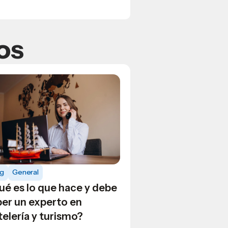
os
og
General
ué es lo que hace y debe
ber un experto en
elería y turismo?