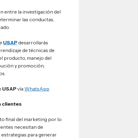
 entre la investigación del
eterminar las conductas,
ado.
e
USAP
desarrollarás
rendizaje de técnicas de
el producto, manejo del
ibución y promoción,
os.
n
USAP
vía
WhatsApp
 clientes
o final del marketing por lo
lientes necesitan de
e estrategias para generar