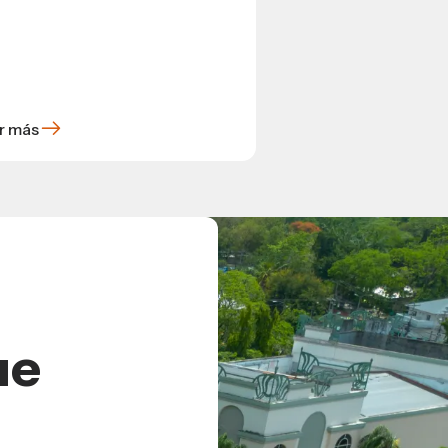
r más
ue