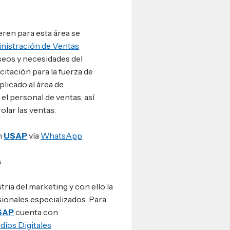
eren para esta área se
nistración de Ventas
eseos y necesidades del
itación para la fuerza de
plicado al área de
el personal de ventas, así
rolar las ventas.
n
USAP
vía
WhatsApp
s
stria del marketing y con ello la
ionales especializados. Para
SAP
cuenta con
dios Digitales