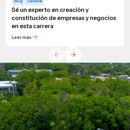
Blog
General
Blog
USAP
Blog
USAP
Sé un experto en creación y
Potencia tu éxito académico: tutorías
Conocimientos fundamentales para
constitución de empresas y negocios
gratuitas de Matemáticas en USAP
ser un abogado moderno y
en esta carrera
sobresaliente
Leer más
Leer más
Leer más