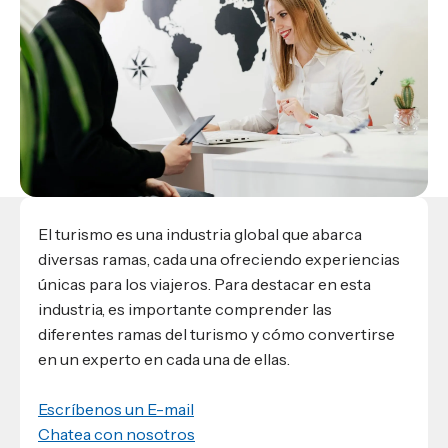
Materiales para alumnos
Escuela de Derecho
Datos de contacto
Escuela de Ciencias de la Comunicación
EXCELENCIA USAP
admisiones@usap.edu
Experiencias de alumnos
Lifelong Learning University
Escuela de Ciencias de la Salud
+504 2561-8727
internacionales
Responsabilidad social y sostenibilidad
Escuela de Arquitectura
Ave. Circunvalación, San Pedro Sula,
Evento
Empleabilidad
Ver toda la oferta académica
Honduras, C.A.
Conocé experiencias
USAP integra RediEShn
¿Que es USAP+?
Escuela de
Negocios
RECURSOS
Leer artículo
Ayuda en línea
Conocé DUX
Guía de Servicios Académicos y Administrativos
El turismo es una industria global que abarca
Manual M365
diversas ramas, cada una ofreciendo experiencias
Manual Moddle
únicas para los viajeros. Para destacar en esta
Normas Académicas
industria, es importante comprender las
diferentes ramas del turismo y cómo convertirse
en un experto en cada una de ellas.
Escríbenos un E-mail
Chatea con nosotros