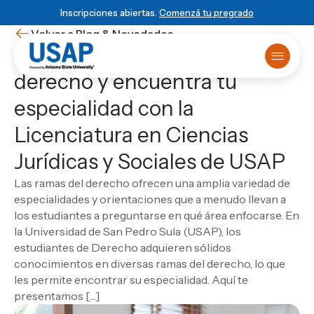
Inscripciones abiertas.
Comenzá tu pregrado
Volver a Blog & Novedades
Descubre las ramas del
derecho y encuentra tu
Oferta académica
especialidad con la
Primer ingreso
¿Ya sabés que estudiar?
Matrículas online
HISTORIA USAP
POWERED BY ASU
BLOG & NOVEDADES
Licenciatura en Ciencias
Primer Ingreso
Historia de USAP
Arizona State University
Blog
Sobre USAP
Traslado universitario
Educación STEM
Programa 4+1
Noticias
Powered by ASU
Jurídicas y Sociales de USAP
Reuniones informativas
Liderazgo y normas
Vinculación Externa
Eventos
Blog & Novedades
ESCUELA
Test de orientación
Cátedra Rafael Heliodoro Valle
Novedades
Escuela de Ciencias Informáticas
Las ramas del derecho ofrecen una amplia variedad de
Matricula virtual
Empezá
local
, graduate
DUX Escuela de Negocios y Gobierno en
Ver todas las entradas
Solicitá más información
Escuela de Ciencias de la Administración y los
Campus Virtual
especialidades y orientaciones que a menudo llevan a
Honduras
global
Biblioteca
Negocios
los estudiantes a preguntarse en qué área enfocarse. En
USAP Plus
VIDA USAP
la Universidad de San Pedro Sula (USAP), los
Escuela de Ciencias Industriales
Novedad
Conocé el programa 4+1
DUX
Vida estudiantil
Las carreras más visionarias
estudiantes de Derecho adquieren sólidos
Escuela de Mercadotecnia
conocimientos en diversas ramas del derecho, lo que
Beneficios
Escuela de Diseño
Matricularme Ahora
Leer artículo
les permite encontrar su especialidad. Aquí te
Calendario académico
Escuela de Turismo y Lenguas Extranjeras
presentamos […]
Consultorio jurídico
Escuela de Ciencias Agronómicas