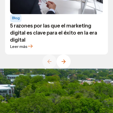
Blog
General
Blog
Blog
Descubre las 4 grandes áreas clave
Arquitectura maya: legado eficiente y
5 razones por las que el marketing
que dominarás al estudiar para
sostenible que inspira al estudio de la
digital es clave para el éxito en la era
ingeniero en TIC
arquitectura en USAP
digital
Leer más
Leer más
Leer más