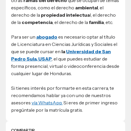
otras
ramas del derecho
que se ocupan de temas
específicos, como el derecho
ambiental
, el
derecho de la
propiedad intelectua
l, el derecho
de la
competencia
, el derecho de la
familia
, etc.
Para ser un
abogado
es necesario optar al título
de Licenciatura en Ciencias Jurídicas y Sociales el
que se puede cursar en
la
Universidad de San
Pedro Sula, USAP
, el que puedes estudiar de
forma presencial, virtual o videoconferencia desde
cualquier lugar de Honduras.
Si tienes interés por formarte en esta carrera, te
recomendamos hablar ya con uno de nuestros
asesores
vía WhatsApp.
Si eres de primer ingreso
pregúntale por la matrícula gratis.
COMPARTIR