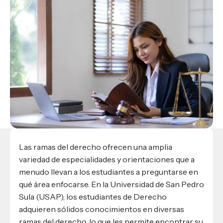
Materiales para alumnos
Escuela de Derecho
Datos de contacto
Escuela de Ciencias de la Comunicación
EXCELENCIA USAP
admisiones@usap.edu
Experiencias de alumnos
Lifelong Learning University
Escuela de Ciencias de la Salud
+504 2561-8727
internacionales
Responsabilidad social y sostenibilidad
Escuela de Arquitectura
Ave. Circunvalación, San Pedro Sula,
Evento
Empleabilidad
Ver toda la oferta académica
Honduras, C.A.
Conocé experiencias
USAP integra RediEShn
¿Que es USAP+?
Escuela de
Negocios
RECURSOS
Leer artículo
Ayuda en línea
Conocé DUX
Guía de Servicios Académicos y Administrativos
Manual M365
Manual Moddle
Normas Académicas
Las ramas del derecho ofrecen una amplia
variedad de especialidades y orientaciones que a
menudo llevan a los estudiantes a preguntarse en
qué área enfocarse. En la Universidad de San Pedro
Sula (USAP), los estudiantes de Derecho
adquieren sólidos conocimientos en diversas
ramas del derecho, lo que les permite encontrar su