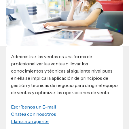
Materiales para alumnos
Escuela de Derecho
Datos de contacto
Escuela de Ciencias de la Comunicación
EXCELENCIA USAP
admisiones@usap.edu
Experiencias de alumnos
Lifelong Learning University
Escuela de Ciencias de la Salud
+504 2561-8727
internacionales
Responsabilidad social y sostenibilidad
Escuela de Arquitectura
Ave. Circunvalación, San Pedro Sula,
Evento
Empleabilidad
Ver toda la oferta académica
Honduras, C.A.
Conocé experiencias
USAP integra RediEShn
¿Que es USAP+?
Escuela de
Negocios
RECURSOS
Leer artículo
Ayuda en línea
Conocé DUX
Guía de Servicios Académicos y Administrativos
Administrar las ventas es una forma de
profesionalizar las ventas o llevar los
Manual M365
conocimientos y técnicas al siguiente nivel pues
Manual Moddle
en ella se implica la aplicación de principios de
Normas Académicas
gestión y técnicas de negocio para dirigir el equipo
de ventas y optimizar las operaciones de venta.
Escríbenos un E-mail
Chatea con nosotros
Lláma a un agente