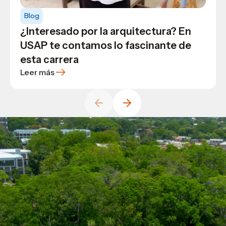
Evita el síndrome del impostor a la
Blog
Opinión
Blog
hora de estudiar
Conoce qué son las ciencias de
¿Interesado por la arquitectura? En
comunicación, por qué y para qué
USAP te contamos lo fascinante de
estudiarlas
esta carrera
Leer más
Leer más
Leer más