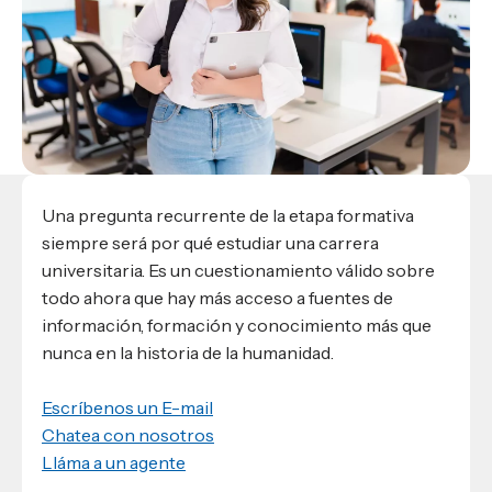
Materiales para alumnos
Escuela de Derecho
Datos de contacto
Escuela de Ciencias de la Comunicación
EXCELENCIA USAP
admisiones@usap.edu
Experiencias de alumnos
Lifelong Learning University
Escuela de Ciencias de la Salud
+504 2561-8727
internacionales
Responsabilidad social y sostenibilidad
Escuela de Arquitectura
Ave. Circunvalación, San Pedro Sula,
Evento
Empleabilidad
Ver toda la oferta académica
Honduras, C.A.
Conocé experiencias
USAP integra RediEShn
¿Que es USAP+?
Escuela de
Negocios
RECURSOS
Leer artículo
Ayuda en línea
Conocé DUX
Guía de Servicios Académicos y Administrativos
Una pregunta recurrente de la etapa formativa
siempre será por qué estudiar una carrera
Manual M365
universitaria. Es un cuestionamiento válido sobre
Manual Moddle
todo ahora que hay más acceso a fuentes de
Normas Académicas
información, formación y conocimiento más que
nunca en la historia de la humanidad.
Escríbenos un E-mail
Chatea con nosotros
Lláma a un agente