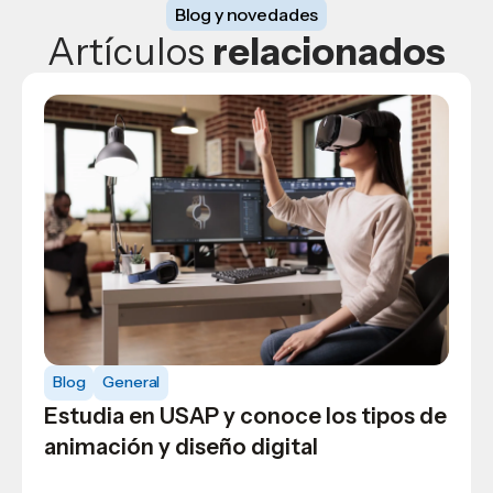
Blog y novedades
Artículos
relacionados
Blog
Minimalismo y maximalismo: claves
para destacar en diseño gráfico
Blog
General
profesional
Estudia en USAP y conoce los tipos de
animación y diseño digital