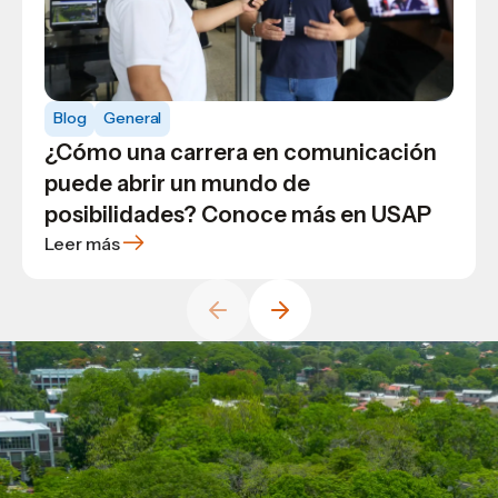
Blog
General
Blog
Blog
General
¿Cómo una carrera en comunicación
Descubre los cursos más populares de
Conoce las ventajas de estudiar bajo
puede abrir un mundo de
USAP plus y desarrolla habilidades
las modalidades virtuales y
posibilidades? Conoce más en USAP
para tu futuro
videoconferencia de USAP
Leer más
Leer más
Leer más