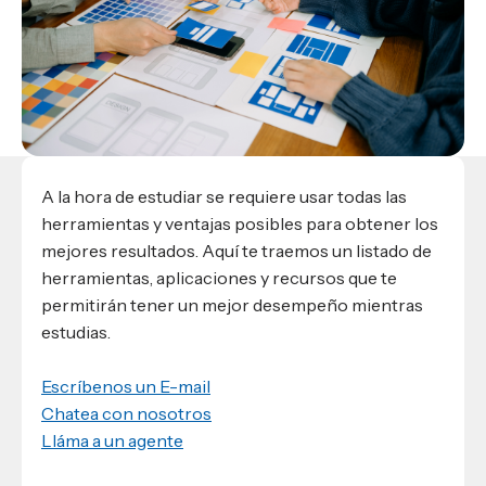
Materiales para alumnos
Escuela de Derecho
Datos de contacto
Escuela de Ciencias de la Comunicación
EXCELENCIA USAP
admisiones@usap.edu
Experiencias de alumnos
Lifelong Learning University
Escuela de Ciencias de la Salud
+504 2561-8727
internacionales
Responsabilidad social y sostenibilidad
Escuela de Arquitectura
Ave. Circunvalación, San Pedro Sula,
Evento
Empleabilidad
Ver toda la oferta académica
Honduras, C.A.
Conocé experiencias
USAP integra RediEShn
¿Que es USAP+?
Escuela de
Negocios
RECURSOS
Leer artículo
Ayuda en línea
A la hora de estudiar se requiere usar todas las
Conocé DUX
Guía de Servicios Académicos y Administrativos
herramientas y ventajas posibles para obtener los
mejores resultados. Aquí te traemos un listado de
Manual M365
herramientas, aplicaciones y recursos que te
Manual Moddle
permitirán tener un mejor desempeño mientras
Normas Académicas
estudias.
Escríbenos un E-mail
Chatea con nosotros
Lláma a un agente