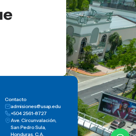
ue
Contacto
admisiones@usap.edu
+504 2561-8727
Ave. Circunvalación,
San Pedro Sula,
Honduras, C.A.