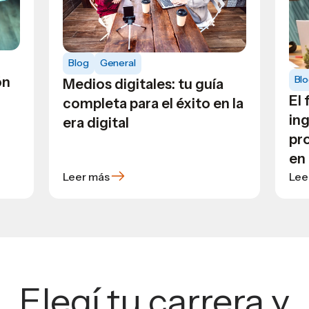
Blog
General
Bl
ón
Medios digitales: tu guía
El 
completa para el éxito en la
ing
era digital
pr
en 
Leer más
Lee
Elegí tu carrera y