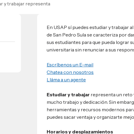
r y trabajar representa
umnos
bilidad
s
 Sula, Honduras, C.A.
ios
En USAP sí puedes estudiar y trabajar a
s
EShn
de San Pedro Sula se caracteriza por da
sus estudiantes para que pueda lograr s
universitaria sin renunciar a sus respon
Administrativos
Escríbenos un E-mail
Chatea con nosotros
Lláma a un agente
Estudiar y trabajar
representa un reto 
mucho trabajo y dedicación. Sin embarg
herramientas y recursos modernos para 
puedes sacar ventaja y organizarte mejo
Horarios y desplazamientos