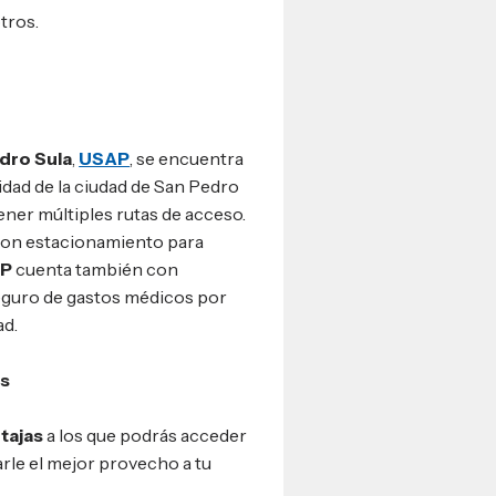
otros.
dro Sula
,
USAP
, se encuentra
idad de la ciudad de San Pedro
ener múltiples rutas de acceso.
con estacionamiento para
P
cuenta también con
guro de gastos médicos por
ad.
as
tajas
a los que podrás acceder
arle el mejor provecho a tu