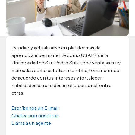
Materiales para alumnos
Escuela de Derecho
Datos de contacto
Escuela de Ciencias de la Comunicación
EXCELENCIA USAP
admisiones@usap.edu
Experiencias de alumnos
Lifelong Learning University
Escuela de Ciencias de la Salud
+504 2561-8727
internacionales
Responsabilidad social y sostenibilidad
Escuela de Arquitectura
Ave. Circunvalación, San Pedro Sula,
Evento
Empleabilidad
Ver toda la oferta académica
Honduras, C.A.
Conocé experiencias
USAP integra RediEShn
¿Que es USAP+?
Escuela de
Negocios
RECURSOS
Leer artículo
Estudiar y actualizarse en plataformas de
Ayuda en línea
aprendizaje permanente como USAP+ de la
Conocé DUX
Guía de Servicios Académicos y Administrativos
Universidad de San Pedro Sula tiene ventajas muy
marcadas como estudiar a tu ritmo, tomar cursos
Manual M365
de acuerdo con tus intereses y fortalecer
Manual Moddle
habilidades para tu desarrollo personal, entre
Normas Académicas
otras.
Escríbenos un E-mail
Chatea con nosotros
Lláma a un agente