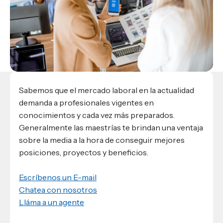
Materiales para alumnos
Escuela de Derecho
Datos de contacto
Escuela de Ciencias de la Comunicación
EXCELENCIA USAP
admisiones@usap.edu
Experiencias de alumnos
Lifelong Learning University
Escuela de Ciencias de la Salud
+504 2561-8727
internacionales
Responsabilidad social y sostenibilidad
Escuela de Arquitectura
Ave. Circunvalación, San Pedro Sula,
Evento
Empleabilidad
Ver toda la oferta académica
Honduras, C.A.
Conocé experiencias
USAP integra RediEShn
¿Que es USAP+?
Escuela de
Negocios
RECURSOS
Leer artículo
Ayuda en línea
Sabemos que el mercado laboral en la actualidad
Conocé DUX
Guía de Servicios Académicos y Administrativos
demanda a profesionales vigentes en
conocimientos y cada vez más preparados.
Manual M365
Generalmente las maestrías te brindan una ventaja
Manual Moddle
sobre la media a la hora de conseguir mejores
Normas Académicas
posiciones, proyectos y beneficios.
Escríbenos un E-mail
Chatea con nosotros
Lláma a un agente