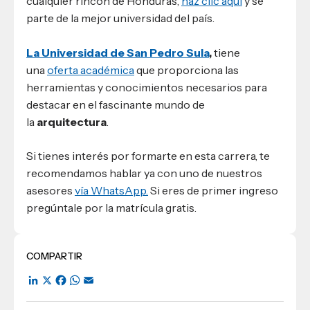
cualquier rincón de Honduras,
haz clic aquí
y sé
parte de la mejor universidad del país.
La Universidad de San Pedro Sula
,
tiene
una
oferta académica
que proporciona las
herramientas y conocimientos necesarios para
destacar en el fascinante mundo de
la
arquitectura
.
Si tienes interés por formarte en esta carrera, te
recomendamos hablar ya con uno de nuestros
asesores
vía WhatsApp.
Si eres de primer ingreso
pregúntale por la matrícula gratis.
COMPARTIR
LinkedIn
X
Facebook
WhatsApp
Email