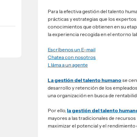
Para la efectiva gestión del talento hum
umnos
bilidad
prácticas y estrategias que los expertos
s
 Sula, Honduras, C.A.
ios
conocimientos que obtienen en su etapa
s
la experiencia recogida en el entorno la
EShn
Escríbenos un E-mail
Administrativos
Chatea con nosotros
Lláma a un agente
La gestión del talento humano
se cent
desarrollo y retención de los empleados
una organización en busca de rentabilid
Por ello,
la gestión del talento human
mayores a las tradicionales de recursos
maximizar el potencial y el rendimiento