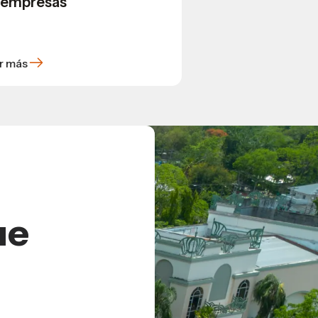
 empresas
r más
ue