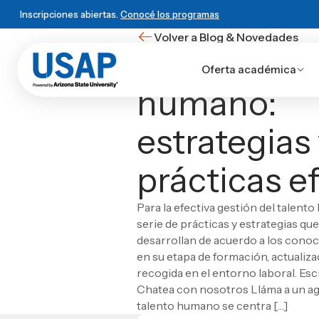
Inscripciones abiertas.
Conocé los programas
Volver a Blog & Novedades
Gestión del
Oferta académica
humano:
Oferta académica
Primer ingreso
Matrículas online
ESCUELA
HISTORIA USAP
POWERED BY ASU
BLOG & NOVEDADES
estrategias
Escuela de Ciencias Informática
Primer Ingreso
Historia de USAP
Arizona State University
Blog
Sobre USAP
Escuela de Ciencias de la Admini
Traslado universitario
Educación STEM
Programa 4+1
Noticias
Powered by ASU
Matrículas online
HISTORIA USAP
ESCUELA
POWERED BY ASU
BLOG & NOVEDADES
VIDA
prácticas e
Escuela de Ciencias Industriales
Reuniones informativas
Liderazgo y normas
Vinculación Externa
Eventos
Blog & Novedades
Historia de USAP
Escuela de Ciencias Informáticas
Arizona State University
Blog
Primer Ingreso
Vida 
Escuela de Mercadotecnia
Test de orientación
Cátedra Rafael Heliodoro Valle
Novedades
Educación STEM
Escuela de Ciencias de la Administració
Programa 4+1
Noticias
Traslado universita
Benef
Empezá
local
, grad
Escuela de Diseño
DUX Escuela de Negocios y Gob
Ver todas las entradas
Solicitá más información
Para la efectiva gestión del talent
Liderazgo y normas
Escuela de Ciencias Industriales
Vinculación Externa
Eventos
Reuniones informat
Cale
global
Escuela de Turismo y Lenguas Ex
VIDA USAP
serie de prácticas y estrategias qu
Cátedra Rafael Heliodoro Valle
Escuela de Mercadotecnia
Novedades
Test de orientación
Consu
Escuela de Ciencias Agronómic
Vida estudiantil
Novedad
desarrollan de acuerdo a los cono
DUX Escuela de Negocios y Gobierno en Honduras
Escuela de Diseño
Ver todas las entradas
Mater
Conocé el programa 4
Las carreras más visi
Escuela de Derecho
Beneficios
en su etapa de formación, actualiza
Escuela de Turismo y Lenguas Extranjer
Escuela de Ciencias de la Comu
Calendario académico
recogida en el entorno laboral. Es
Escuela de Ciencias Agronómicas
Leer artículo
Escuela de Ciencias de la Salud
Consultorio jurídico
Chatea con nosotros Lláma a un ag
Escuela de Derecho
Escuela de Arquitectura
Materiales para alumnos
talento humano se centra […]
¿Ya sabés que estudiar?
Escuela de Ciencias de la Comunicación