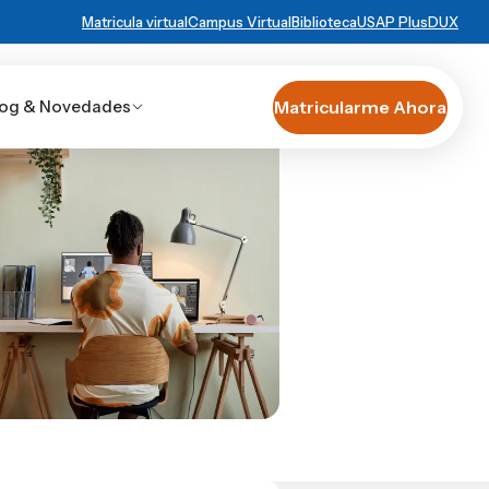
Matricula virtual
Campus Virtual
Biblioteca
USAP Plus
DUX
log & Novedades
Matricularme Ahora
ncias de alumnos
Escuela de
Negocios
Evento
tegra RediEShn
ernacionales
RECURSOS
Conocé DUX
.edu
Ayuda en línea
cé experiencias
er artículo
Guía de Servicios Académicos y Administrativos
ón, San Pedro
Manual M365
A.
Manual Moddle
Normas Académicas