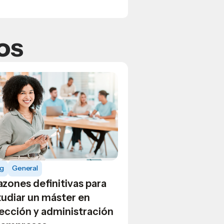
os
og
General
azones definitivas para
tudiar un máster en
rección y administración