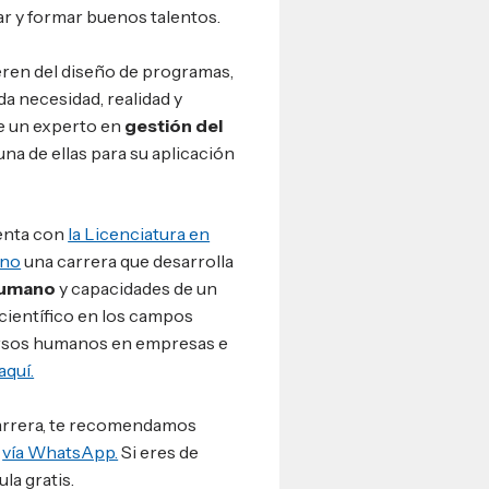
r y formar buenos talentos.
eren del diseño de programas,
a necesidad, realidad y
e un experto en
gestión del
una de ellas para su aplicación
nta con
la Licenciatura en
ano
una carrera que desarrolla
 humano
y capacidades de un
 científico en los campos
cursos humanos en empresas e
quí.
 carrera, te recomendamos
s
vía WhatsApp.
Si eres de
la gratis.