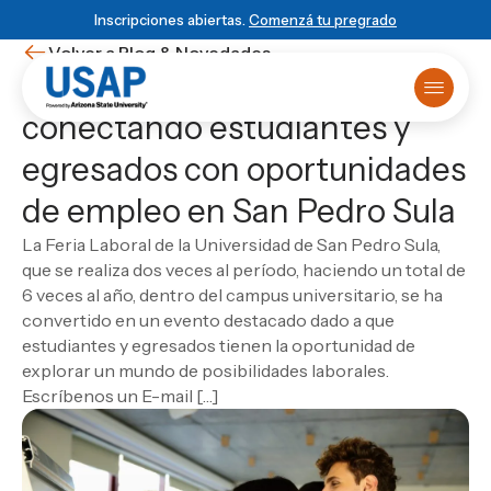
Inscripciones abiertas.
Comenzá tu pregrado
Volver a Blog & Novedades
Feria Laboral USAP:
conectando estudiantes y
Oferta académica
egresados con oportunidades
Primer ingreso
¿Ya sabés que estudiar?
Matrículas online
HISTORIA USAP
POWERED BY ASU
BLOG & NOVEDADES
de empleo en San Pedro Sula
Primer Ingreso
Historia de USAP
Arizona State University
Blog
Sobre USAP
Traslado universitario
Educación STEM
Programa 4+1
Noticias
Powered by ASU
La Feria Laboral de la Universidad de San Pedro Sula,
Reuniones informativas
Liderazgo y normas
Vinculación Externa
Eventos
Blog & Novedades
ESCUELA
que se realiza dos veces al período, haciendo un total de
Test de orientación
Cátedra Rafael Heliodoro Valle
Novedades
Escuela de Ciencias Informáticas
Matricula virtual
6 veces al año, dentro del campus universitario, se ha
Empezá
local
, graduate
DUX Escuela de Negocios y Gobierno en
Ver todas las entradas
Solicitá más información
Escuela de Ciencias de la Administración y los
Campus Virtual
convertido en un evento destacado dado a que
Honduras
global
Biblioteca
Negocios
estudiantes y egresados tienen la oportunidad de
USAP Plus
VIDA USAP
Escuela de Ciencias Industriales
Novedad
explorar un mundo de posibilidades laborales.
Conocé el programa 4+1
DUX
Vida estudiantil
Las carreras más visionarias
Escuela de Mercadotecnia
Escríbenos un E-mail […]
Beneficios
Escuela de Diseño
Matricularme Ahora
Leer artículo
Calendario académico
Escuela de Turismo y Lenguas Extranjeras
Consultorio jurídico
Escuela de Ciencias Agronómicas