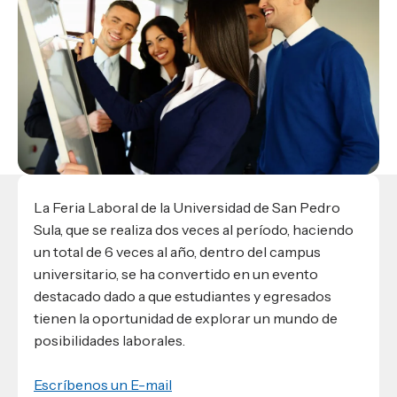
Materiales para alumnos
Escuela de Derecho
Datos de contacto
Escuela de Ciencias de la Comunicación
EXCELENCIA USAP
admisiones@usap.edu
Experiencias de alumnos
Lifelong Learning University
Escuela de Ciencias de la Salud
+504 2561-8727
internacionales
Responsabilidad social y sostenibilidad
Escuela de Arquitectura
Ave. Circunvalación, San Pedro Sula,
Evento
Empleabilidad
Ver toda la oferta académica
Honduras, C.A.
Conocé experiencias
USAP integra RediEShn
¿Que es USAP+?
Escuela de
Negocios
RECURSOS
Leer artículo
Ayuda en línea
Conocé DUX
Guía de Servicios Académicos y Administrativos
La Feria Laboral de la Universidad de San Pedro
Manual M365
Sula, que se realiza dos veces al período, haciendo
Manual Moddle
un total de 6 veces al año, dentro del campus
Normas Académicas
universitario, se ha convertido en un evento
destacado dado a que estudiantes y egresados
tienen la oportunidad de explorar un mundo de
posibilidades laborales.
Escríbenos un E-mail