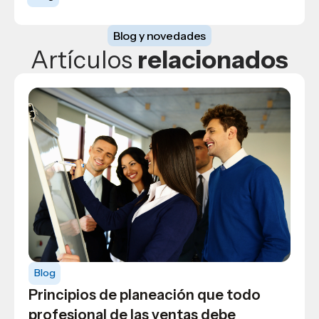
Blog y novedades
Artículos
relacionados
Blog
Blog
General
Principios de planeación que todo
Cómo generar ideas de negocio y
profesional de las ventas debe
emprendimiento de forma