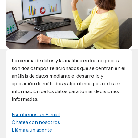
Materiales para alumnos
Escuela de Derecho
Datos de contacto
Escuela de Ciencias de la Comunicación
EXCELENCIA USAP
admisiones@usap.edu
Experiencias de alumnos
Lifelong Learning University
Escuela de Ciencias de la Salud
+504 2561-8727
internacionales
Responsabilidad social y sostenibilidad
Escuela de Arquitectura
Ave. Circunvalación, San Pedro Sula,
Evento
Empleabilidad
Ver toda la oferta académica
Honduras, C.A.
Conocé experiencias
USAP integra RediEShn
¿Que es USAP+?
Escuela de
Negocios
RECURSOS
Leer artículo
Ayuda en línea
Conocé DUX
Guía de Servicios Académicos y Administrativos
La ciencia de datos y la analítica en los negocios
son dos campos relacionados que se centran en el
Manual M365
análisis de datos mediante el desarrollo y
Manual Moddle
aplicación de métodos y algoritmos para extraer
Normas Académicas
información de los datos para tomar decisiones
informadas.
Escríbenos un E-mail
Chatea con nosotros
Lláma a un agente