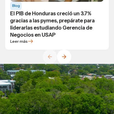
Blog
Blog
Blog
General
General
El PIB de Honduras creció un 3.7%
Da el siguiente paso, vuélvete un
Explora los principios del derecho
gracias a las pymes, prepárate para
máster en administración industrial
procesal civil y vuélvete un experto
liderarlas estudiando Gerencia de
Negocios en USAP
Leer más
Leer más
Leer más