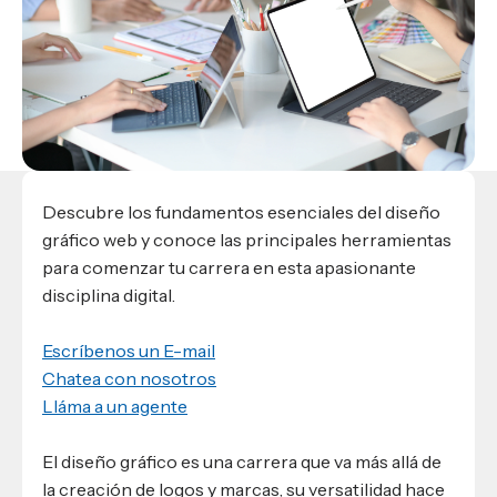
Materiales para alumnos
Escuela de Derecho
Datos de contacto
Escuela de Ciencias de la Comunicación
EXCELENCIA USAP
admisiones@usap.edu
Experiencias de alumnos
Lifelong Learning University
Escuela de Ciencias de la Salud
+504 2561-8727
internacionales
Responsabilidad social y sostenibilidad
Escuela de Arquitectura
Ave. Circunvalación, San Pedro Sula,
Evento
Empleabilidad
Ver toda la oferta académica
Honduras, C.A.
Conocé experiencias
USAP integra RediEShn
¿Que es USAP+?
Escuela de
Negocios
RECURSOS
Leer artículo
Ayuda en línea
Conocé DUX
Descubre los fundamentos esenciales del diseño
Guía de Servicios Académicos y Administrativos
gráfico web y conoce las principales herramientas
Manual M365
para comenzar tu carrera en esta apasionante
Manual Moddle
disciplina digital.
Normas Académicas
Escríbenos un E-mail
Chatea con nosotros
Lláma a un agente
El diseño gráfico es una carrera que va más allá de
la creación de logos y marcas, su versatilidad hace