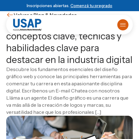
Inscripciones abiertas.
Comenzá tu pregrado
Volver a Blog & Novedades
Diseño gráfico web:
conceptos clave, técnicas y
Oferta académica
habilidades clave para
Primer ingreso
¿Ya sabés que estudiar?
Matrículas online
HISTORIA USAP
POWERED BY ASU
BLOG & NOVEDADES
destacar en la industria digital
Primer Ingreso
Historia de USAP
Arizona State University
Blog
Sobre USAP
Traslado universitario
Educación STEM
Programa 4+1
Noticias
Powered by ASU
Descubre los fundamentos esenciales del diseño
Reuniones informativas
Liderazgo y normas
Vinculación Externa
Eventos
Blog & Novedades
ESCUELA
gráfico web y conoce las principales herramientas para
Test de orientación
Cátedra Rafael Heliodoro Valle
Novedades
Escuela de Ciencias Informáticas
Matricula virtual
comenzar tu carrera en esta apasionante disciplina
Empezá
local
, graduate
DUX Escuela de Negocios y Gobierno en
Ver todas las entradas
Solicitá más información
Escuela de Ciencias de la Administración y los
Campus Virtual
digital. Escríbenos un E-mail Chatea con nosotros
Honduras
global
Biblioteca
Negocios
Lláma a un agente El diseño gráfico es una carrera que
USAP Plus
VIDA USAP
Escuela de Ciencias Industriales
Novedad
va más allá de la creación de logos y marcas, su
Conocé el programa 4+1
DUX
Vida estudiantil
Las carreras más visionarias
Escuela de Mercadotecnia
versatilidad hace que los profesionales […]
Beneficios
Escuela de Diseño
Matricularme Ahora
Leer artículo
Calendario académico
Escuela de Turismo y Lenguas Extranjeras
Consultorio jurídico
Escuela de Ciencias Agronómicas