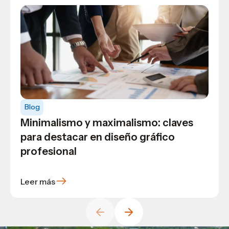
Blog
Minimalismo y maximalismo: claves
para destacar en diseño gráfico
Blog
Blog
profesional
Niveles y grados académicos de
Conoce el significado del lema de
pregrado y postgrado en USAP
USAP: Sapidus, Veritatis, Honore
Leer más
Leer más
Leer más