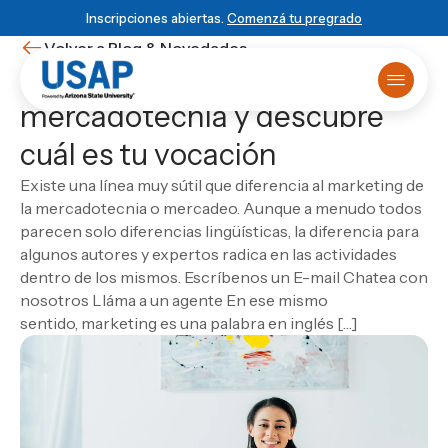
Inscripciones abiertas.
Comenzá tu pregrado
Volver a Blog & Novedades
Diferencia el marketing de la
mercadotecnia y descubre
Oferta académica
cuál es tu vocación
Primer ingreso
¿Ya sabés que estudiar?
Matrículas online
HISTORIA USAP
POWERED BY ASU
BLOG & NOVEDADES
Existe una línea muy sútil que diferencia al marketing de
Primer Ingreso
Historia de USAP
Arizona State University
Blog
Sobre USAP
la mercadotecnia o mercadeo. Aunque a menudo todos
Traslado universitario
Educación STEM
Programa 4+1
Noticias
Powered by ASU
parecen solo diferencias lingüísticas, la diferencia para
Reuniones informativas
Liderazgo y normas
Vinculación Externa
Eventos
Blog & Novedades
ESCUELA
algunos autores y expertos radica en las actividades
Test de orientación
Cátedra Rafael Heliodoro Valle
Novedades
Escuela de Ciencias Informáticas
Matricula virtual
dentro de los mismos. Escríbenos un E-mail Chatea con
Empezá
local
, graduate
DUX Escuela de Negocios y Gobierno en
Ver todas las entradas
Solicitá más información
Escuela de Ciencias de la Administración y los
Campus Virtual
nosotros Lláma a un agente En ese mismo
Honduras
global
Biblioteca
Negocios
sentido, marketing es una palabra en inglés […]
USAP Plus
VIDA USAP
Escuela de Ciencias Industriales
Novedad
Conocé el programa 4+1
DUX
Vida estudiantil
Las carreras más visionarias
Escuela de Mercadotecnia
Beneficios
Escuela de Diseño
Matricularme Ahora
Leer artículo
Calendario académico
Escuela de Turismo y Lenguas Extranjeras
Consultorio jurídico
Escuela de Ciencias Agronómicas