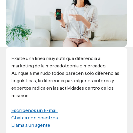
Materiales para alumnos
Escuela de Derecho
Datos de contacto
Escuela de Ciencias de la Comunicación
EXCELENCIA USAP
admisiones@usap.edu
Experiencias de alumnos
Lifelong Learning University
Escuela de Ciencias de la Salud
+504 2561-8727
internacionales
Responsabilidad social y sostenibilidad
Escuela de Arquitectura
Ave. Circunvalación, San Pedro Sula,
Evento
Empleabilidad
Ver toda la oferta académica
Honduras, C.A.
Conocé experiencias
USAP integra RediEShn
¿Que es USAP+?
Escuela de
Negocios
RECURSOS
Leer artículo
Ayuda en línea
Conocé DUX
Guía de Servicios Académicos y Administrativos
Existe una línea muy sútil que diferencia al
marketing de la mercadotecnia o mercadeo.
Manual M365
Aunque a menudo todos parecen solo diferencias
Manual Moddle
lingüísticas, la diferencia para algunos autores y
Normas Académicas
expertos radica en las actividades dentro de los
mismos.
Escríbenos un E-mail
Chatea con nosotros
Lláma a un agente