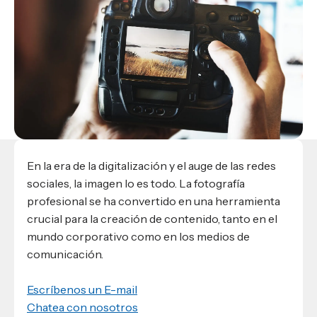
Materiales para alumnos
Escuela de Derecho
Datos de contacto
Escuela de Ciencias de la Comunicación
EXCELENCIA USAP
admisiones@usap.edu
Experiencias de alumnos
Lifelong Learning University
Escuela de Ciencias de la Salud
+504 2561-8727
internacionales
Responsabilidad social y sostenibilidad
Escuela de Arquitectura
Ave. Circunvalación, San Pedro Sula,
Evento
Empleabilidad
Ver toda la oferta académica
Honduras, C.A.
Conocé experiencias
USAP integra RediEShn
¿Que es USAP+?
Escuela de
Negocios
RECURSOS
Leer artículo
Ayuda en línea
Conocé DUX
Guía de Servicios Académicos y Administrativos
En la era de la digitalización y el auge de las redes
Manual M365
sociales, la imagen lo es todo. La fotografía
Manual Moddle
profesional se ha convertido en una herramienta
Normas Académicas
crucial para la creación de contenido, tanto en el
mundo corporativo como en los medios de
comunicación.
Escríbenos un E-mail
Chatea con nosotros