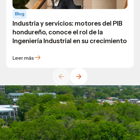
Blog
USAP
Contactos USAP: listado de correos
Blog
Blog
USAP
electrónicos de cada facultad y
Industria y servicios: motores del PIB
Estudiantes de Ciencias de la
carrera
hondureño, conoce el rol de la
Comunicación de USAP visitan la UCA
Ingeniería Industrial en su crecimiento
en El Salvador para fortalecer lazos
académicos y culturales
Leer más
Leer más
Leer más