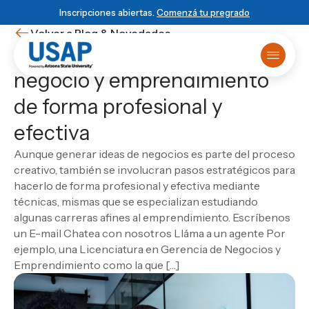
Inscripciones abiertas.
Comenzá tu pregrado
Volver a Blog & Novedades
Cómo generar ideas de
negocio y emprendimiento
Oferta académica
de forma profesional y
Primer ingreso
¿Ya sabés que estudiar?
Matrículas online
HISTORIA USAP
POWERED BY ASU
BLOG & NOVEDADES
efectiva
Primer Ingreso
Historia de USAP
Arizona State University
Blog
Sobre USAP
Traslado universitario
Educación STEM
Programa 4+1
Noticias
Powered by ASU
Aunque generar ideas de negocios es parte del proceso
Reuniones informativas
Liderazgo y normas
Vinculación Externa
Eventos
Blog & Novedades
ESCUELA
creativo, también se involucran pasos estratégicos para
Test de orientación
Cátedra Rafael Heliodoro Valle
Novedades
Escuela de Ciencias Informáticas
Matricula virtual
hacerlo de forma profesional y efectiva mediante
Empezá
local
, graduate
DUX Escuela de Negocios y Gobierno en
Ver todas las entradas
Solicitá más información
Escuela de Ciencias de la Administración y los
Campus Virtual
técnicas, mismas que se especializan estudiando
Honduras
global
Biblioteca
Negocios
algunas carreras afines al emprendimiento. Escríbenos
USAP Plus
VIDA USAP
Escuela de Ciencias Industriales
Novedad
un E-mail Chatea con nosotros Lláma a un agente Por
Conocé el programa 4+1
DUX
Vida estudiantil
Las carreras más visionarias
Escuela de Mercadotecnia
ejemplo, una Licenciatura en Gerencia de Negocios y
Beneficios
Escuela de Diseño
Matricularme Ahora
Emprendimiento como la que […]
Leer artículo
Calendario académico
Escuela de Turismo y Lenguas Extranjeras
Consultorio jurídico
Escuela de Ciencias Agronómicas