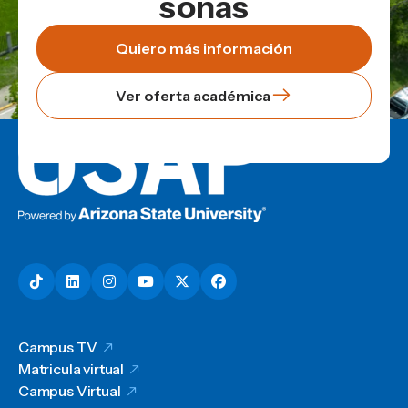
soñás
Quiero más información
Ver oferta académica
Campus TV
Matricula virtual
Campus Virtual