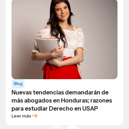
Blog
Opinión
Blog
General
Ventajas de vivir y estudiar en San
Diferencia el marketing de la
Blog
Pedro Sula
mercadotecnia y descubre cuál es tu
Nuevas tendencias demandarán de
vocación
más abogados en Honduras; razones
para estudiar Derecho en USAP
Leer más
Leer más
Leer más