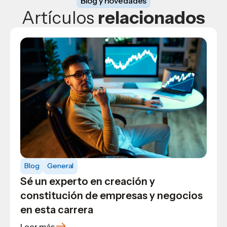
Blog y novedades
Artículos
relacionados
Blog
General
Blog
Blog
USAP
Sé un experto en creación y
Las mejores carreras universitarias
¡Conviértete en fotógrafo
constitución de empresas y negocios
para estudiar en Honduras
profesional! Estudia Comunicación y
en esta carrera
Publicidad en Honduras
Leer más
Leer más
Leer más