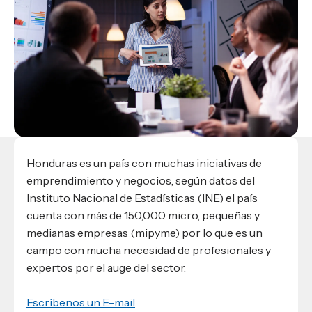
Materiales para alumnos
Escuela de Derecho
Datos de contacto
Escuela de Ciencias de la Comunicación
EXCELENCIA USAP
admisiones@usap.edu
Experiencias de alumnos
Lifelong Learning University
Escuela de Ciencias de la Salud
+504 2561-8727
internacionales
Responsabilidad social y sostenibilidad
Escuela de Arquitectura
Ave. Circunvalación, San Pedro Sula,
Evento
Empleabilidad
Ver toda la oferta académica
Honduras, C.A.
Conocé experiencias
USAP integra RediEShn
¿Que es USAP+?
Escuela de
Negocios
RECURSOS
Leer artículo
Ayuda en línea
Conocé DUX
Guía de Servicios Académicos y Administrativos
Honduras es un país con muchas iniciativas de
Manual M365
emprendimiento y negocios, según datos del
Manual Moddle
Instituto Nacional de Estadísticas (INE) el país
Normas Académicas
cuenta con más de 150,000 micro, pequeñas y
medianas empresas (mipyme) por lo que es un
campo con mucha necesidad de profesionales y
expertos por el auge del sector.
Escríbenos un E-mail